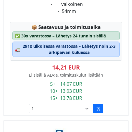
Eigenschaft:
valkoinen
Eigenschaft:
54mm
Lagerstatus:
📦
Saatavuus ja toimitusaika
✅
39x varastossa – Lähetys 24 tunnin sisällä
291x ulkoisessa varastossa – Lähetys noin 2-3
🚛
arkipäivän kuluessa
14,21 EUR
Ei sisällä ALV:a, toimituskulut lisätään
5+ 14.07 EUR
10+ 13.93 EUR
15+ 13.78 EUR