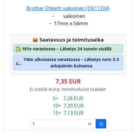
Brother Etiketti valkoinen (DK11204)
Eigenschaft:
valkoinen
Eigenschaft:
17mm x 54mm
Lagerstatus:
📦
Saatavuus ja toimitusaika
✅
101x varastossa – Lähetys 24 tunnin sisällä
746x ulkoisessa varastossa – Lähetys noin 2-3
🚛
arkipäivän kuluessa
7,35 EUR
Ei sisällä ALV:a, toimituskulut lisätään
5+ 7.28 EUR
10+ 7.20 EUR
15+ 7.13 EUR