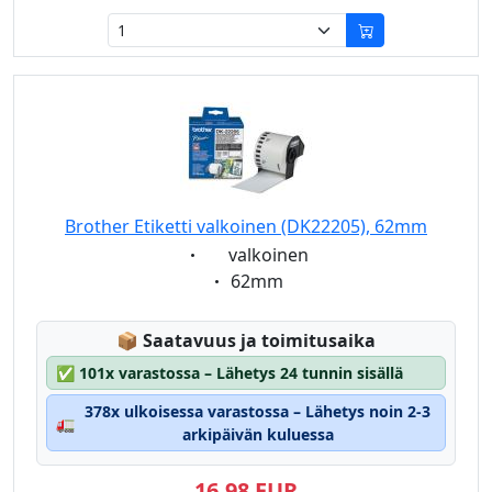
Brother Etiketti valkoinen (DK22205), 62mm
Eigenschaft:
valkoinen
Eigenschaft:
62mm
Lagerstatus:
📦
Saatavuus ja toimitusaika
✅
101x varastossa – Lähetys 24 tunnin sisällä
378x ulkoisessa varastossa – Lähetys noin 2-3
🚛
arkipäivän kuluessa
16,98 EUR