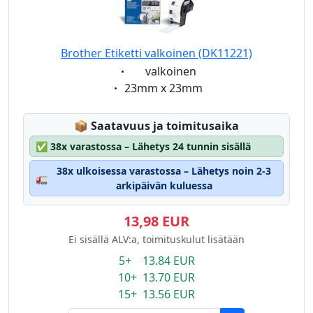
Brother Etiketti valkoinen (DK11221)
Eigenschaft:
valkoinen
Eigenschaft:
23mm x 23mm
Lagerstatus:
📦
Saatavuus ja toimitusaika
✅
38x varastossa – Lähetys 24 tunnin sisällä
38x ulkoisessa varastossa – Lähetys noin 2-3
🚛
arkipäivän kuluessa
13,98 EUR
Ei sisällä ALV:a, toimituskulut lisätään
5+ 13.84 EUR
10+ 13.70 EUR
15+ 13.56 EUR