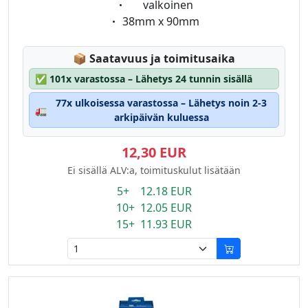
Eigenschaft:
valkoinen
Eigenschaft:
38mm x 90mm
Lagerstatus:
📦
Saatavuus ja toimitusaika
✅
101x varastossa – Lähetys 24 tunnin sisällä
77x ulkoisessa varastossa – Lähetys noin 2-3
🚛
arkipäivän kuluessa
12,30 EUR
Ei sisällä ALV:a, toimituskulut lisätään
5+ 12.18 EUR
10+ 12.05 EUR
15+ 11.93 EUR