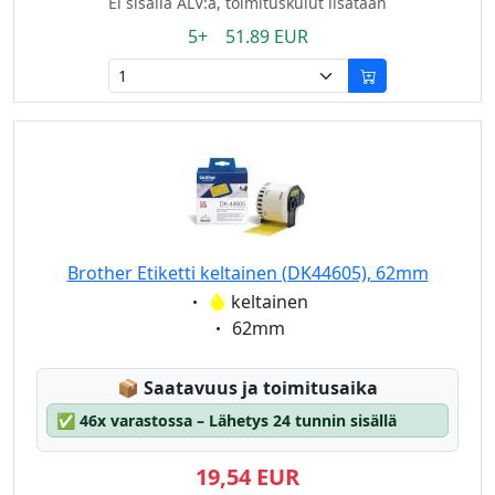
Ei sisällä ALV:a, toimituskulut lisätään
5+ 51.89 EUR
Brother Etiketti keltainen (DK44605), 62mm
Eigenschaft:
keltainen
Eigenschaft:
62mm
Lagerstatus:
📦
Saatavuus ja toimitusaika
✅
46x varastossa – Lähetys 24 tunnin sisällä
19,54 EUR