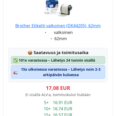
Brother Etiketti valkoinen (DK44205), 62mm
Eigenschaft:
valkoinen
Eigenschaft:
62mm
Lagerstatus:
📦
Saatavuus ja toimitusaika
✅
101x varastossa – Lähetys 24 tunnin sisällä
15x ulkoisessa varastossa – Lähetys noin 2-3
🚛
arkipäivän kuluessa
17,08 EUR
Ei sisällä ALV:a, toimituskulut lisätään
5+ 16.91 EUR
10+ 16.74 EUR
15+ 16.57 EUR