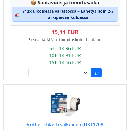
Lagerstatus:
📦
Saatavuus ja toimitusaika
812x ulkoisessa varastossa – Lähetys noin 2-3
🚛
arkipäivän kuluessa
15,11 EUR
Ei sisällä ALV:a, toimituskulut lisätään
5+ 14.96 EUR
10+ 14.81 EUR
15+ 14.66 EUR
Brother Etiketti valkoinen (DK11208)