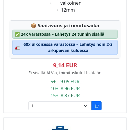
Eigenschaft:
valkoinen
Eigenschaft:
12mm
Lagerstatus:
📦
Saatavuus ja toimitusaika
✅
24x varastossa – Lähetys 24 tunnin sisällä
60x ulkoisessa varastossa – Lähetys noin 2-3
🚛
arkipäivän kuluessa
9,14 EUR
Ei sisällä ALV:a, toimituskulut lisätään
5+ 9.05 EUR
10+ 8.96 EUR
15+ 8.87 EUR