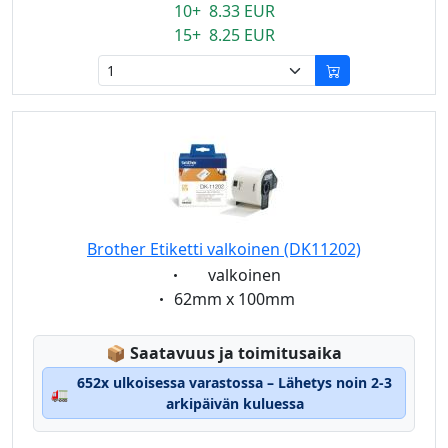
10+ 8.33 EUR
15+ 8.25 EUR
Brother Etiketti valkoinen (DK11202)
Eigenschaft:
valkoinen
Eigenschaft:
62mm x 100mm
Lagerstatus:
📦
Saatavuus ja toimitusaika
652x ulkoisessa varastossa – Lähetys noin 2-3
🚛
arkipäivän kuluessa