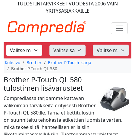
TULOSTINTARVIKKEET
VUODESTA 2006
VAIN
YRITYSASIAKKAILLE
Kotisivu
Brother
Brother P-Touch -sarja
Brother P-Touch QL 580
Brother P-Touch QL 580
tulostimen lisävarusteet
Comprediassa tarjoamme kattavan
valikoiman tarvikkeita erityisesti Brother
P-Touch QL 580:lle. Tämä etikettitulostin
on suunniteltu tehokasta etikettien luomista varten,
mikä tekee siitä ihanteellisen erilaisiin
liiketoimintasovelluksiin. Tuotteemme varmistavat