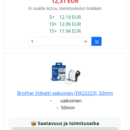
12,31 EUR
Ei sisällä ALV:a, toimituskulut lisätään
5+ 12.19 EUR
10+ 12.06 EUR
15+ 11.94 EUR
Brother Etiketti valkoinen (DK22223), 50mm
Eigenschaft:
valkoinen
Eigenschaft:
50mm
Lagerstatus:
📦
Saatavuus ja toimitusaika