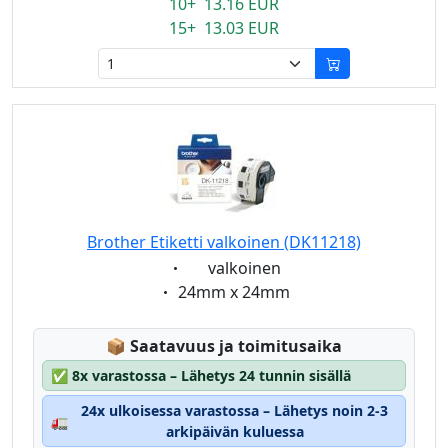
10+ 13.16 EUR
15+ 13.03 EUR
Brother Etiketti valkoinen (DK11218)
Eigenschaft:
valkoinen
Eigenschaft:
24mm x 24mm
Lagerstatus:
📦
Saatavuus ja toimitusaika
✅
8x varastossa – Lähetys 24 tunnin sisällä
24x ulkoisessa varastossa – Lähetys noin 2-3
🚛
arkipäivän kuluessa