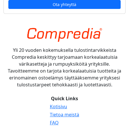
Ota yhteyttä
Yli 20 vuoden kokemuksella tulostintarvikkeista
Compredia keskittyy tarjoamaan korkealaatuisia
värikasetteja ja rumpuyksiköitä yrityksille.
Tavoitteemme on tarjota korkealaatuisia tuotteita ja
erinomainen ostoelämys täyttääksemme yrityksesi
tulostustarpeet tehokkaasti ja luotettavasti.
Quick Links
Kotisivu
Tietoa meistä
FAQ