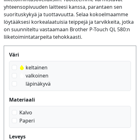
yhteensopivuuden laitteesi kanssa, parantaen sen
suorituskykyä ja tuottavuutta. Selaa kokoelmaamme
löytääksesi korkealaatuisia teippejä ja tarvikkeita, jotka
on suunniteltu vastaamaan Brother P-Touch QL 580:n
liiketoimintatarpeita tehokkaasti.
Produktfilter
Väri
keltainen
valkoinen
läpinäkyvä
Materiaali
Kalvo
Paperi
Leveys