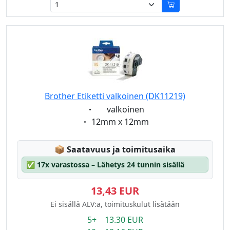
Brother Etiketti valkoinen (DK11219)
Eigenschaft:
valkoinen
Eigenschaft:
12mm x 12mm
Lagerstatus:
📦
Saatavuus ja toimitusaika
✅
17x varastossa – Lähetys 24 tunnin sisällä
13,43 EUR
Ei sisällä ALV:a, toimituskulut lisätään
5+ 13.30 EUR