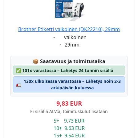
Brother Etiketti valkoinen (DK22210), 29mm
Eigenschaft:
valkoinen
Eigenschaft:
29mm
Lagerstatus:
📦
Saatavuus ja toimitusaika
✅
101x varastossa – Lähetys 24 tunnin sisällä
130x ulkoisessa varastossa – Lähetys noin 2-3
🚛
arkipäivän kuluessa
9,83 EUR
Ei sisällä ALV:a, toimituskulut lisätään
5+ 9.73 EUR
10+ 9.63 EUR
15+ 9.54 EUR