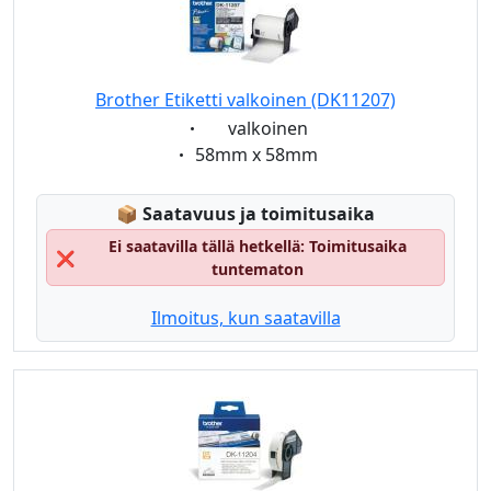
Brother Etiketti valkoinen (DK11207)
Eigenschaft:
valkoinen
Eigenschaft:
58mm x 58mm
Lagerstatus:
📦
Saatavuus ja toimitusaika
Ei saatavilla tällä hetkellä: Toimitusaika
❌
tuntematon
Ilmoitus, kun saatavilla