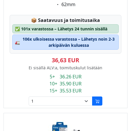
Eigenschaft:
62mm
Lagerstatus:
📦
Saatavuus ja toimitusaika
✅
101x varastossa – Lähetys 24 tunnin sisällä
106x ulkoisessa varastossa – Lähetys noin 2-3
🚛
arkipäivän kuluessa
36,63 EUR
Ei sisällä ALV:a, toimituskulut lisätään
5+ 36.26 EUR
10+ 35.90 EUR
15+ 35.53 EUR