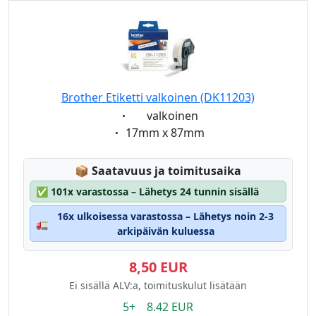
Brother Etiketti valkoinen (DK11203)
Eigenschaft:
valkoinen
Eigenschaft:
17mm x 87mm
Lagerstatus:
📦
Saatavuus ja toimitusaika
✅
101x varastossa – Lähetys 24 tunnin sisällä
16x ulkoisessa varastossa – Lähetys noin 2-3
🚛
arkipäivän kuluessa
8,50 EUR
Ei sisällä ALV:a, toimituskulut lisätään
5+ 8.42 EUR