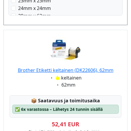
23mm x 23mm
24mm x 24mm
29mm x 62mm
29mm x 90mm
38mm x 90mm
58mm x 58mm
62mm x 100mm
Brother Etiketti keltainen (DK22606), 62mm
Eigenschaft:
keltainen
Eigenschaft:
62mm
Lagerstatus:
📦
Saatavuus ja toimitusaika
✅
6x varastossa – Lähetys 24 tunnin sisällä
52,41 EUR