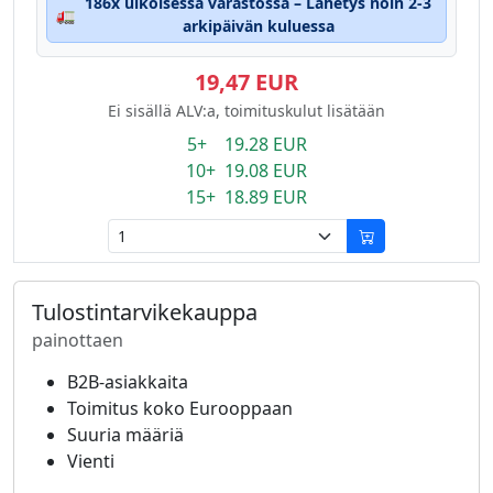
186x ulkoisessa varastossa – Lähetys noin 2-3
🚛
arkipäivän kuluessa
19,47 EUR
Ei sisällä ALV:a, toimituskulut lisätään
5+ 19.28 EUR
10+ 19.08 EUR
15+ 18.89 EUR
Tulostintarvikekauppa
painottaen
B2B-asiakkaita
Toimitus koko Eurooppaan
Suuria määriä
Vienti