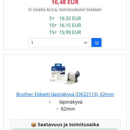
16,48 EUR
Ei sisällä ALV:a, toimituskulut lisätään
5+ 16.32 EUR
10+ 16.15 EUR
15+ 15.99 EUR
Brother Etiketti läpinäkyvä (DK22113), 62mm
Eigenschaft:
läpinäkyvä
Eigenschaft:
62mm
Lagerstatus:
📦
Saatavuus ja toimitusaika