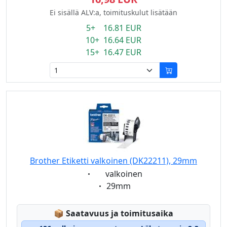
Ei sisällä ALV:a, toimituskulut lisätään
5+ 16.81 EUR
10+ 16.64 EUR
15+ 16.47 EUR
Brother Etiketti valkoinen (DK22211), 29mm
Eigenschaft:
valkoinen
Eigenschaft:
29mm
Lagerstatus:
📦
Saatavuus ja toimitusaika