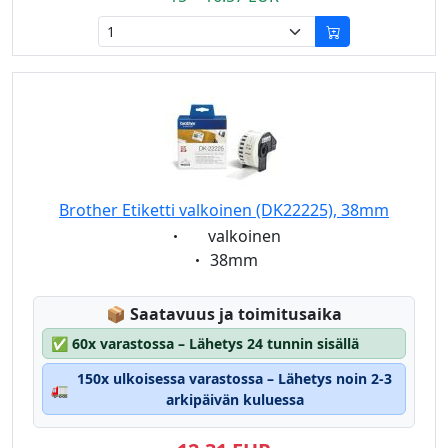
Brother Etiketti valkoinen (DK22225), 38mm
Eigenschaft:
valkoinen
Eigenschaft:
38mm
Lagerstatus:
📦
Saatavuus ja toimitusaika
✅
60x varastossa – Lähetys 24 tunnin sisällä
150x ulkoisessa varastossa – Lähetys noin 2-3
🚛
arkipäivän kuluessa