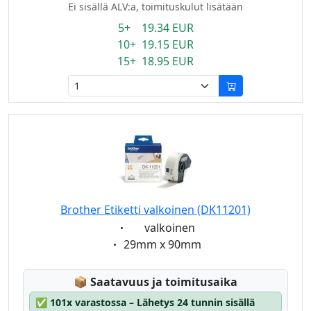
Ei sisällä ALV:a, toimituskulut lisätään
5+ 19.34 EUR
10+ 19.15 EUR
15+ 18.95 EUR
Brother Etiketti valkoinen (DK11201)
Eigenschaft:
valkoinen
Eigenschaft:
29mm x 90mm
Lagerstatus:
📦
Saatavuus ja toimitusaika
✅
101x varastossa – Lähetys 24 tunnin sisällä