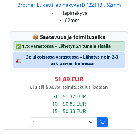
Brother Etiketti läpinäkyvä (DK22113), 62mm
Eigenschaft:
läpinäkyvä
Eigenschaft:
62mm
Lagerstatus:
📦
Saatavuus ja toimitusaika
✅
17x varastossa – Lähetys 24 tunnin sisällä
3x ulkoisessa varastossa – Lähetys noin 2-3
🚛
arkipäivän kuluessa
51,89 EUR
Ei sisällä ALV:a, toimituskulut lisätään
5+ 51.37 EUR
10+ 50.85 EUR
15+ 50.33 EUR