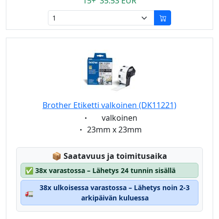
15+ 35.53 EUR
Brother Etiketti valkoinen (DK11221)
Eigenschaft:
valkoinen
Eigenschaft:
23mm x 23mm
Lagerstatus:
📦
Saatavuus ja toimitusaika
✅
38x varastossa – Lähetys 24 tunnin sisällä
38x ulkoisessa varastossa – Lähetys noin 2-3
🚛
arkipäivän kuluessa