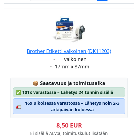
Brother Etiketti valkoinen (DK11203)
Eigenschaft:
valkoinen
Eigenschaft:
17mm x 87mm
Lagerstatus:
📦
Saatavuus ja toimitusaika
✅
101x varastossa – Lähetys 24 tunnin sisällä
16x ulkoisessa varastossa – Lähetys noin 2-3
🚛
arkipäivän kuluessa
8,50 EUR
Ei sisällä ALV:a, toimituskulut lisätään