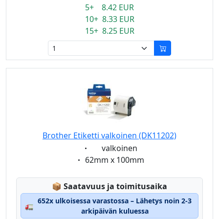
5+ 8.42 EUR
10+ 8.33 EUR
15+ 8.25 EUR
Brother Etiketti valkoinen (DK11202)
Eigenschaft:
valkoinen
Eigenschaft:
62mm x 100mm
Lagerstatus:
📦
Saatavuus ja toimitusaika
652x ulkoisessa varastossa – Lähetys noin 2-3
🚛
arkipäivän kuluessa