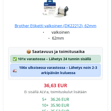
Brother Etiketti valkoinen (DK22212), 62mm
Eigenschaft:
valkoinen
Eigenschaft:
62mm
Lagerstatus:
📦
Saatavuus ja toimitusaika
✅
101x varastossa – Lähetys 24 tunnin sisällä
106x ulkoisessa varastossa – Lähetys noin 2-3
🚛
arkipäivän kuluessa
36,63 EUR
Ei sisällä ALV:a, toimituskulut lisätään
5+ 36.26 EUR
10+ 35.90 EUR