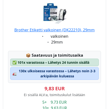
Brother Etiketti valkoinen (DK22210), 29mm
Eigenschaft:
valkoinen
Eigenschaft:
29mm
Lagerstatus:
📦
Saatavuus ja toimitusaika
✅
101x varastossa – Lähetys 24 tunnin sisällä
130x ulkoisessa varastossa – Lähetys noin 2-3
🚛
arkipäivän kuluessa
9,83 EUR
Ei sisällä ALV:a, toimituskulut lisätään
5+ 9.73 EUR
10+ 9.63 EUR