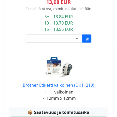
13,98 EUR
Ei sisällä ALV:a, toimituskulut lisätään
5+ 13.84 EUR
10+ 13.70 EUR
15+ 13.56 EUR
Brother Etiketti valkoinen (DK11219)
Eigenschaft:
valkoinen
Eigenschaft:
12mm x 12mm
Lagerstatus:
📦
Saatavuus ja toimitusaika