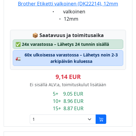
Brother Etiketti valkoinen (DK22214), 12mm
Eigenschaft:
valkoinen
Eigenschaft:
12mm
Lagerstatus:
📦
Saatavuus ja toimitusaika
✅
24x varastossa – Lähetys 24 tunnin sisällä
60x ulkoisessa varastossa – Lähetys noin 2-3
🚛
arkipäivän kuluessa
9,14 EUR
Ei sisällä ALV:a, toimituskulut lisätään
5+ 9.05 EUR
10+ 8.96 EUR
15+ 8.87 EUR