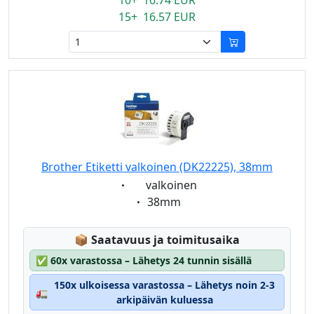
10+ 16.74 EUR
15+ 16.57 EUR
Brother Etiketti valkoinen (DK22225), 38mm
Eigenschaft:
valkoinen
Eigenschaft:
38mm
Lagerstatus:
📦
Saatavuus ja toimitusaika
✅
60x varastossa – Lähetys 24 tunnin sisällä
150x ulkoisessa varastossa – Lähetys noin 2-3
🚛
arkipäivän kuluessa