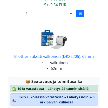
15+ 9.54 EUR
Brother Etiketti valkoinen (DK22205), 62mm
Eigenschaft:
valkoinen
Eigenschaft:
62mm
Lagerstatus:
📦
Saatavuus ja toimitusaika
✅
101x varastossa – Lähetys 24 tunnin sisällä
378x ulkoisessa varastossa – Lähetys noin 2-3
🚛
arkipäivän kuluessa