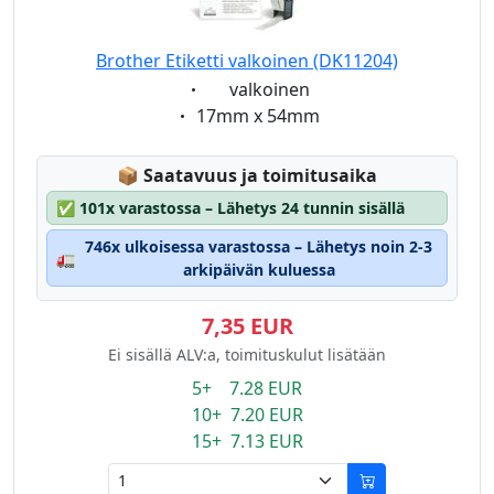
Brother Etiketti valkoinen (DK11204)
Eigenschaft:
valkoinen
Eigenschaft:
17mm x 54mm
Lagerstatus:
📦
Saatavuus ja toimitusaika
✅
101x varastossa – Lähetys 24 tunnin sisällä
746x ulkoisessa varastossa – Lähetys noin 2-3
🚛
arkipäivän kuluessa
7,35 EUR
Ei sisällä ALV:a, toimituskulut lisätään
5+ 7.28 EUR
10+ 7.20 EUR
15+ 7.13 EUR