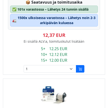
Lagerstatus:
📦
Saatavuus ja toimitusaika
✅
101x varastossa – Lähetys 24 tunnin sisällä
1500x ulkoisessa varastossa – Lähetys noin 2-3
🚛
arkipäivän kuluessa
12,37 EUR
Ei sisällä ALV:a, toimituskulut lisätään
5+ 12.25 EUR
10+ 12.12 EUR
15+ 12.00 EUR