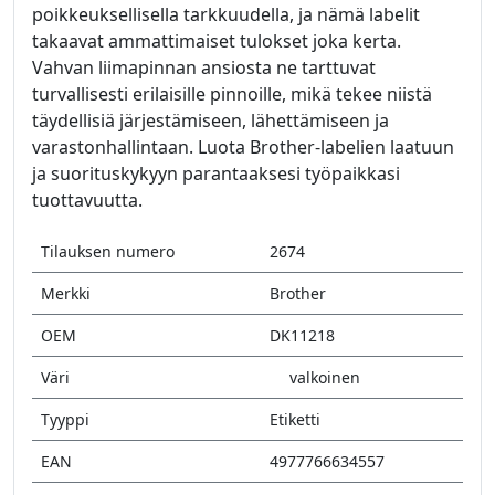
poikkeuksellisella tarkkuudella, ja nämä labelit
takaavat ammattimaiset tulokset joka kerta.
Vahvan liimapinnan ansiosta ne tarttuvat
turvallisesti erilaisille pinnoille, mikä tekee niistä
täydellisiä järjestämiseen, lähettämiseen ja
varastonhallintaan. Luota Brother-labelien laatuun
ja suorituskykyyn parantaaksesi työpaikkasi
tuottavuutta.
Tilauksen numero
2674
Merkki
Brother
OEM
DK11218
Väri
valkoinen
Tyyppi
Etiketti
EAN
4977766634557