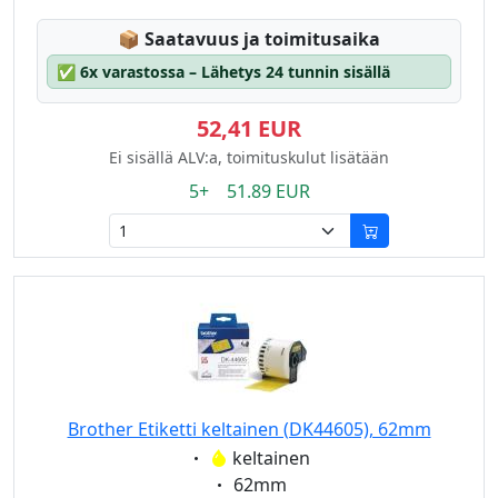
Lagerstatus:
📦
Saatavuus ja toimitusaika
✅
6x varastossa – Lähetys 24 tunnin sisällä
52,41 EUR
Ei sisällä ALV:a, toimituskulut lisätään
5+ 51.89 EUR
Brother Etiketti keltainen (DK44605), 62mm
Eigenschaft:
keltainen
Eigenschaft:
62mm