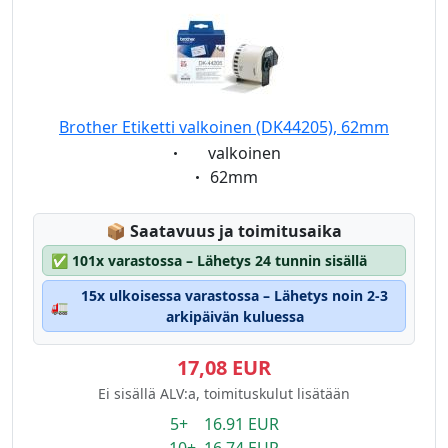
Brother Etiketti valkoinen (DK44205), 62mm
Eigenschaft:
valkoinen
Eigenschaft:
62mm
Lagerstatus:
📦
Saatavuus ja toimitusaika
✅
101x varastossa – Lähetys 24 tunnin sisällä
15x ulkoisessa varastossa – Lähetys noin 2-3
🚛
arkipäivän kuluessa
17,08 EUR
Ei sisällä ALV:a, toimituskulut lisätään
5+ 16.91 EUR