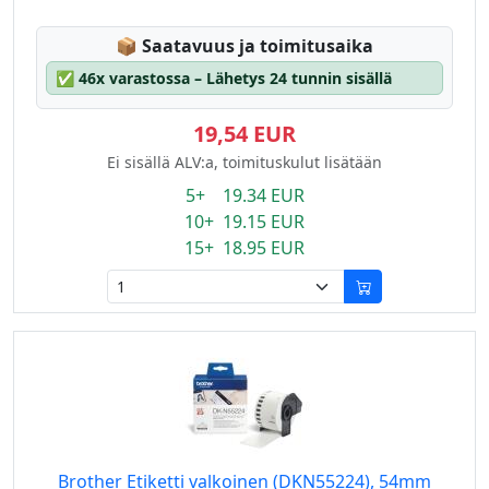
Lagerstatus:
📦
Saatavuus ja toimitusaika
✅
46x varastossa – Lähetys 24 tunnin sisällä
19,54 EUR
Ei sisällä ALV:a, toimituskulut lisätään
5+ 19.34 EUR
10+ 19.15 EUR
15+ 18.95 EUR
Brother Etiketti valkoinen (DKN55224), 54mm