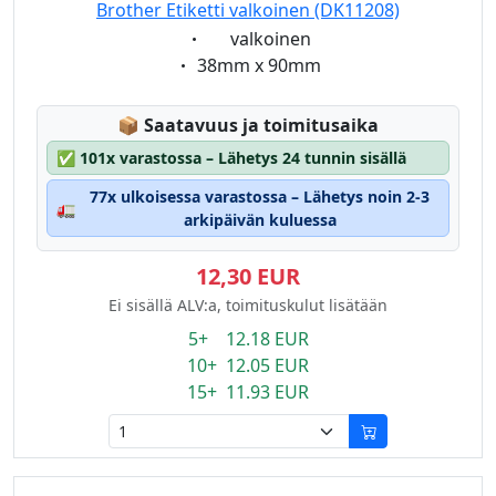
Brother Etiketti valkoinen (DK11208)
Eigenschaft:
valkoinen
Eigenschaft:
38mm x 90mm
Lagerstatus:
📦
Saatavuus ja toimitusaika
✅
101x varastossa – Lähetys 24 tunnin sisällä
77x ulkoisessa varastossa – Lähetys noin 2-3
🚛
arkipäivän kuluessa
12,30 EUR
Ei sisällä ALV:a, toimituskulut lisätään
5+ 12.18 EUR
10+ 12.05 EUR
15+ 11.93 EUR