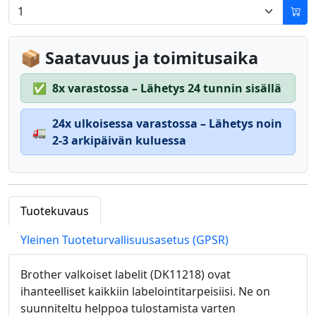
📦 Saatavuus ja toimitusaika
✅
8x varastossa – Lähetys 24 tunnin sisällä
24x ulkoisessa varastossa – Lähetys noin
🚛
2-3 arkipäivän kuluessa
Tuotekuvaus
Yleinen Tuoteturvallisuusasetus (GPSR)
Brother valkoiset labelit (DK11218) ovat
ihanteelliset kaikkiin labelointitarpeisiisi. Ne on
suunniteltu helppoa tulostamista varten