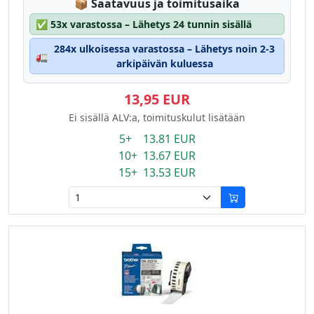
Lagerstatus:
📦
Saatavuus ja toimitusaika
✅
53x varastossa – Lähetys 24 tunnin sisällä
284x ulkoisessa varastossa – Lähetys noin 2-3
🚛
arkipäivän kuluessa
13,95 EUR
Ei sisällä ALV:a, toimituskulut lisätään
5+ 13.81 EUR
10+ 13.67 EUR
15+ 13.53 EUR