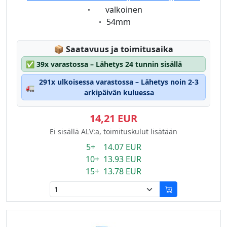
Eigenschaft:
valkoinen
Eigenschaft:
54mm
Lagerstatus:
📦
Saatavuus ja toimitusaika
✅
39x varastossa – Lähetys 24 tunnin sisällä
291x ulkoisessa varastossa – Lähetys noin 2-3
🚛
arkipäivän kuluessa
14,21 EUR
Ei sisällä ALV:a, toimituskulut lisätään
5+ 14.07 EUR
10+ 13.93 EUR
15+ 13.78 EUR