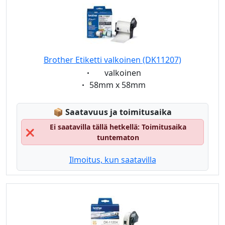
Brother Etiketti valkoinen (DK11207)
Eigenschaft:
valkoinen
Eigenschaft:
58mm x 58mm
Lagerstatus:
📦
Saatavuus ja toimitusaika
Ei saatavilla tällä hetkellä: Toimitusaika
❌
tuntematon
Ilmoitus, kun saatavilla