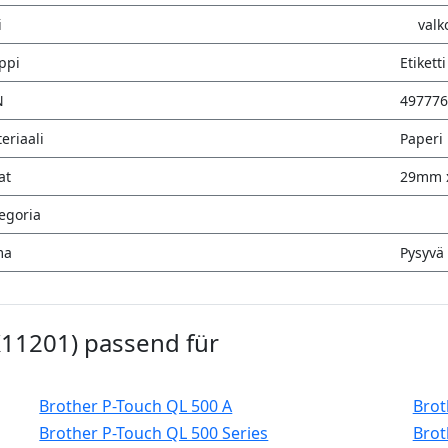
i
valk
ppi
Etiketti
N
497776
eriaali
Paperi
at
29mm 
egoria
ma
Pysyvä 
DK11201) passend für
Brother P-Touch QL 500 A
Brot
Brother P-Touch QL 500 Series
Brot