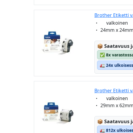
Brother Etiketti 
Eigenschaft:
valkoinen
Eigenschaft:
24mm x 24m
Lagerstatus
📦
Saatavuus j
✅
8x varastossa
🚛
24x ulkoises
Brother Etiketti 
Eigenschaft:
valkoinen
Eigenschaft:
29mm x 62m
Lagerstatus
📦
Saatavuus j
🚛
812x ulkoise