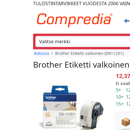
TULOSTINTARVIKKEET
VUODESTA 2006
VAIN
Kotisivu
Brother Etiketti valkoinen (DK11201)
Brother Etiketti valkoine
12,3
Ei sisä
5+ 12
10+ 1
15+ 1
📦