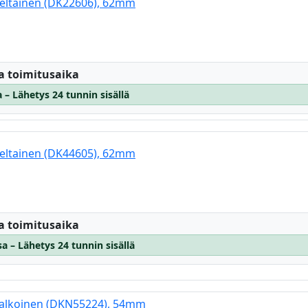
 keltainen (DK22606), 62mm
:
a toimitusaika
 – Lähetys 24 tunnin sisällä
 keltainen (DK44605), 62mm
:
a toimitusaika
a – Lähetys 24 tunnin sisällä
 valkoinen (DKN55224), 54mm