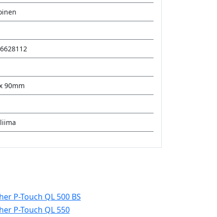
oinen
6628112
x 90mm
liima
her P-Touch QL 500 BS
her P-Touch QL 550