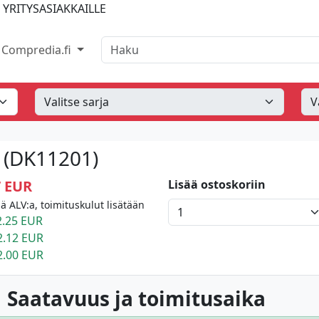
 YRITYSASIAKKAILLE
Haku
Compredia.fi
n (DK11201)
7 EUR
Lisää ostoskoriin
llä ALV:a, toimituskulut lisätään
.25 EUR
2.12 EUR
2.00 EUR
 Saatavuus ja toimitusaika