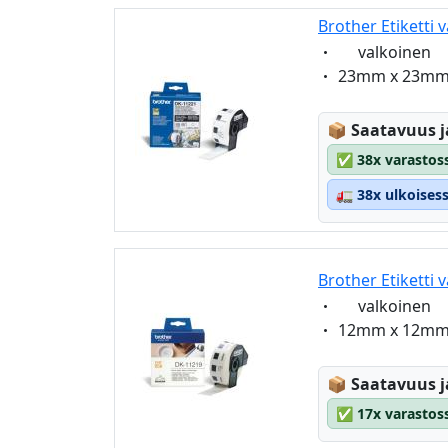
Brother Etiketti 
Eigenschaft:
valkoinen
Eigenschaft:
23mm x 23m
Lagerstatus
📦
Saatavuus j
✅
38x varastoss
🚛
38x ulkoises
Brother Etiketti 
Eigenschaft:
valkoinen
Eigenschaft:
12mm x 12m
Lagerstatus
📦
Saatavuus j
✅
17x varastoss