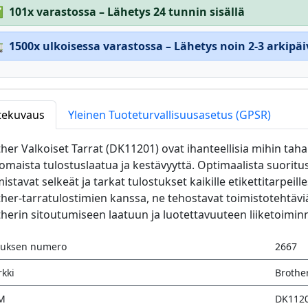
✅
101x varastossa – Lähetys 24 tunnin sisällä

1500x ulkoisessa varastossa – Lähetys noin 2-3 arkipä
tekuvaus
Yleinen Tuoteturvallisuusasetus (GPSR)
her Valkoiset Tarrat (DK11201) ovat ihanteellisia mihin ta
omaista tulostuslaatua ja kestävyyttä. Optimaalista suoritu
istavat selkeät ja tarkat tulostukset kaikille etikettitarpeill
her-tarratulostimien kanssa, ne tehostavat toimistotehtäviä
herin sitoutumiseen laatuun ja luotettavuuteen liiketoimin
auksen numero
2667
kki
Brothe
M
DK112