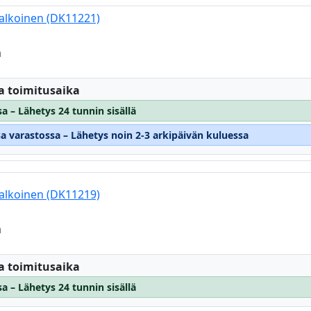
valkoinen (DK11221)
m
:
a toimitusaika
a – Lähetys 24 tunnin sisällä
sa varastossa – Lähetys noin 2-3 arkipäivän kuluessa
valkoinen (DK11219)
m
:
a toimitusaika
a – Lähetys 24 tunnin sisällä