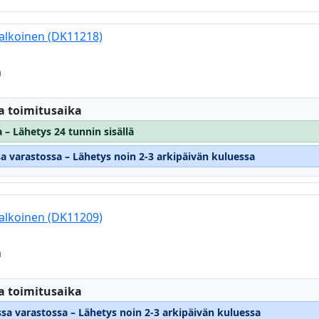
valkoinen (DK11218)
m
:
a toimitusaika
 – Lähetys 24 tunnin sisällä
sa varastossa – Lähetys noin 2-3 arkipäivän kuluessa
valkoinen (DK11209)
m
:
a toimitusaika
ssa varastossa – Lähetys noin 2-3 arkipäivän kuluessa