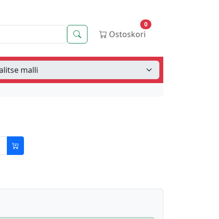
0
Haku
Ostoskori