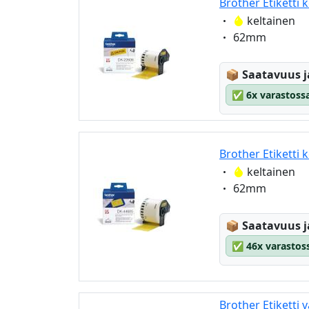
Brother Etiketti
Eigenschaft:
keltainen
Eigenschaft:
62mm
Lagerstatus
📦
Saatavuus j
✅
6x varastossa
Brother Etiketti
Eigenschaft:
keltainen
Eigenschaft:
62mm
Lagerstatus
📦
Saatavuus j
✅
46x varastoss
Brother Etiketti