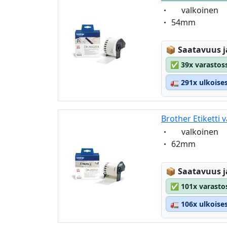
Eigenschaft:
valkoinen
Eigenschaft:
54mm
Lagerstatus
📦
Saatavuus j
✅
39x varastoss
🚛
291x ulkoise
Brother Etiketti
Eigenschaft:
valkoinen
Eigenschaft:
62mm
Lagerstatus
📦
Saatavuus j
✅
101x varastos
🚛
106x ulkoise