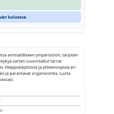
ivän kuluessa
hansa ammatilliseen ympäristöön, tarjoten
skykyä varten suunnitellut tarrat
esi. Helppokäyttöisiä ja yhteensopivia eri
si ja parantavat organisointia. Luota
nassasi.
r
01