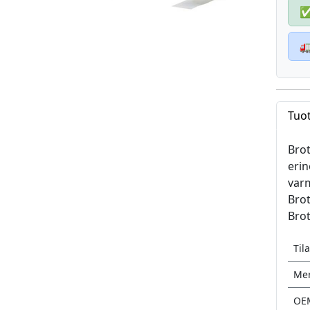

Tuo
Brot
erin
varm
Brot
Brot
Til
Mer
OE