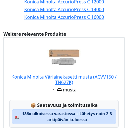
Konica Minolta AccurioPress C 12000
Konica Minolta AccurioPress C 14000
Konica Minolta AccurioPress C 16000
Weitere relevante Produkte
Konica Minolta Väriainekasetti musta (ACVV150 /
TN627K)
Eigenschaft:
musta
Lagerstatus:
📦
Saatavuus ja toimitusaika
186x ulkoisessa varastossa – Lähetys noin 2-3
🚛
arkipäivän kuluessa