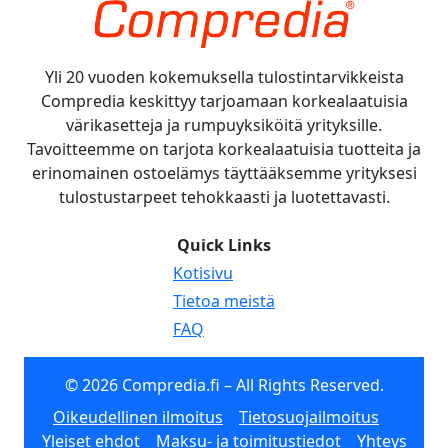
Yli 20 vuoden kokemuksella tulostintarvikkeista
Compredia keskittyy tarjoamaan korkealaatuisia
värikasetteja ja rumpuyksiköitä yrityksille.
Tavoitteemme on tarjota korkealaatuisia tuotteita ja
erinomainen ostoelämys täyttääksemme yrityksesi
tulostustarpeet tehokkaasti ja luotettavasti.
Quick Links
Kotisivu
Tietoa meistä
FAQ
© 2026 Compredia.fi – All Rights Reserved.
Oikeudellinen ilmoitus
Tietosuojailmoitus
Yleiset ehdot
Maksu- ja toimitustiedot
Yhteys