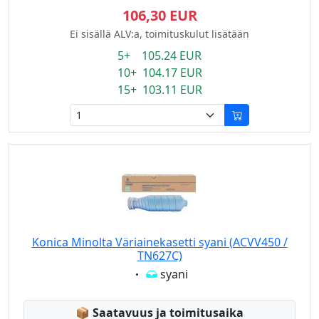
106,30 EUR
Ei sisällä ALV:a, toimituskulut lisätään
5+ 105.24 EUR
10+ 104.17 EUR
15+ 103.11 EUR
Konica Minolta Väriainekasetti syani (ACVV450 /
TN627C)
Eigenschaft:
syani
Lagerstatus:
📦
Saatavuus ja toimitusaika