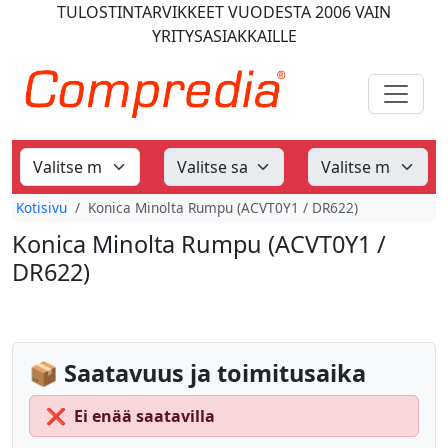
TULOSTINTARVIKKEET
VUODESTA 2006
VAIN
YRITYSASIAKKAILLE
Kotisivu
Konica Minolta Rumpu (ACVT0Y1 / DR622)
Konica Minolta Rumpu (ACVT0Y1 /
DR622)
📦 Saatavuus ja toimitusaika
❌
Ei enää saatavilla