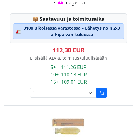
Eigenschaft:
magenta
Lagerstatus:
📦
Saatavuus ja toimitusaika
310x ulkoisessa varastossa – Lähetys noin 2-3
🚛
arkipäivän kuluessa
112,38 EUR
Ei sisällä ALV:a, toimituskulut lisätään
5+ 111.26 EUR
10+ 110.13 EUR
15+ 109.01 EUR