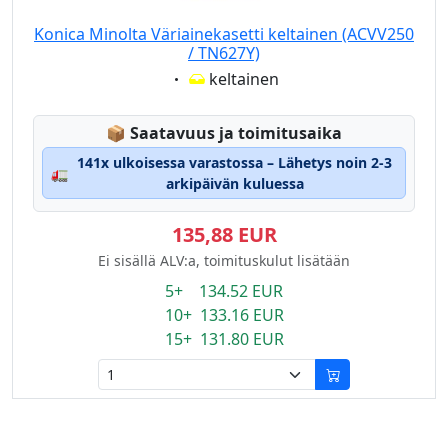
Konica Minolta Väriainekasetti keltainen (ACVV250
/ TN627Y)
Eigenschaft:
keltainen
Lagerstatus:
📦
Saatavuus ja toimitusaika
141x ulkoisessa varastossa – Lähetys noin 2-3
🚛
arkipäivän kuluessa
135,88 EUR
Ei sisällä ALV:a, toimituskulut lisätään
5+ 134.52 EUR
10+ 133.16 EUR
15+ 131.80 EUR