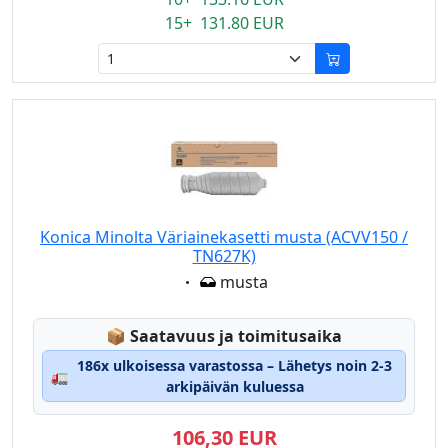
15+ 131.80 EUR
Konica Minolta Väriainekasetti musta (ACVV150 /
TN627K)
Eigenschaft:
musta
Lagerstatus:
📦
Saatavuus ja toimitusaika
186x ulkoisessa varastossa – Lähetys noin 2-3
🚛
arkipäivän kuluessa
106,30 EUR