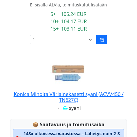
Ei sisällä ALV:a, toimituskulut lisätään
5+ 105.24 EUR
10+ 104.17 EUR
15+ 103.11 EUR
Konica Minolta Väriainekasetti syani (ACVV450 /
TN627C)
Eigenschaft:
syani
Lagerstatus:
📦
Saatavuus ja toimitusaika
148x ulkoisessa varastossa – Lähetys noin 2-3
🚛