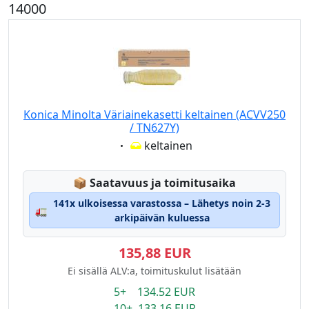
14000
Konica Minolta Väriainekasetti keltainen (ACVV250
/ TN627Y)
Eigenschaft:
keltainen
Lagerstatus:
📦
Saatavuus ja toimitusaika
141x ulkoisessa varastossa – Lähetys noin 2-3
🚛
arkipäivän kuluessa
135,88 EUR
Ei sisällä ALV:a, toimituskulut lisätään
5+ 134.52 EUR
10+ 133.16 EUR