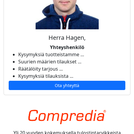
Herra Hagen,
Yhteyshenkilö
Kysymyksiä tuotteistamme ...
Suurien määrien tilaukset ...
Räätälöity tarjous ...
Kysymyksiä tilauksista ...
Ota yhteyttä
Yli 20 vuoden kokemuksella tulostintarvikkeista