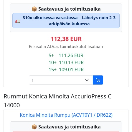
Lagerstatus:
📦
Saatavuus ja toimitusaika
310x ulkoisessa varastossa – Lähetys noin 2-3
🚛
arkipäivän kuluessa
112,38 EUR
Ei sisällä ALV:a, toimituskulut lisätään
5+ 111.26 EUR
10+ 110.13 EUR
15+ 109.01 EUR
Rummut Konica Minolta AccurioPress C
14000
Konica Minolta Rumpu (ACVT0Y1 / DR622)
Lagerstatus:
📦
Saatavuus ja toimitusaika