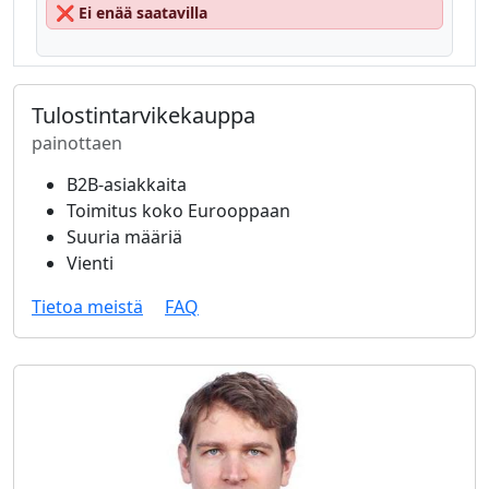
❌
Ei enää saatavilla
Tulostintarvikekauppa
painottaen
B2B-asiakkaita
Toimitus koko Eurooppaan
Suuria määriä
Vienti
Tietoa meistä
FAQ