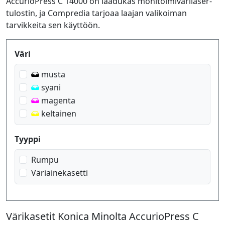
AccurioPress C 14000 on laadukas monitoimivärilaser-
tulostin, ja Compredia tarjoaa laajan valikoiman
tarvikkeita sen käyttöön.
Produktfilter
Väri
musta
syani
magenta
keltainen
Tyyppi
Rumpu
Väriainekasetti
Värikasetit Konica Minolta AccurioPress C