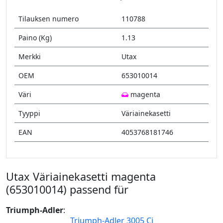
Tilauksen numero
110788
Paino (Kg)
1.13
Merkki
Utax
OEM
653010014
Väri
magenta
Tyyppi
Väriainekasetti
EAN
4053768181746
Utax Väriainekasetti magenta
(653010014) passend für
Triumph-Adler
:
Triumph-Adler 3005 Ci