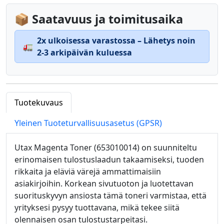
📦 Saatavuus ja toimitusaika
2x ulkoisessa varastossa – Lähetys noin
🚛
2-3 arkipäivän kuluessa
Tuotekuvaus
Yleinen Tuoteturvallisuusasetus (GPSR)
Utax Magenta Toner (653010014) on suunniteltu
erinomaisen tulostuslaadun takaamiseksi, tuoden
rikkaita ja eläviä värejä ammattimaisiin
asiakirjoihin. Korkean sivutuoton ja luotettavan
suorituskyvyn ansiosta tämä toneri varmistaa, että
yrityksesi pysyy tuottavana, mikä tekee siitä
olennaisen osan tulostustarpeitasi.