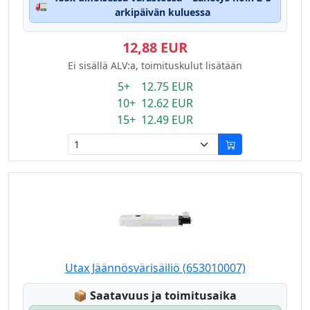
🚛
arkipäivän kuluessa
12,88 EUR
Ei sisällä ALV:a, toimituskulut lisätään
5+ 12.75 EUR
10+ 12.62 EUR
15+ 12.49 EUR
Utax Jäännösvärisäiliö (653010007)
Lagerstatus:
📦
Saatavuus ja toimitusaika