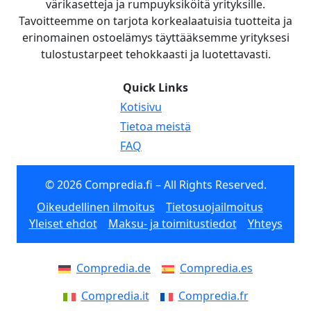
värikasetteja ja rumpuyksiköitä yrityksille.
Tavoitteemme on tarjota korkealaatuisia tuotteita ja
erinomainen ostoelämys täyttääksemme yrityksesi
tulostustarpeet tehokkaasti ja luotettavasti.
Quick Links
Kotisivu
Tietoa meistä
FAQ
© 2026 Compredia.fi – All Rights Reserved.
Oikeudellinen ilmoitus
Tietosuojailmoitus
Yleiset ehdot
Maksu- ja toimitustiedot
Yhteys
Compredia.de
Compredia.es
Compredia.it
Compredia.fr