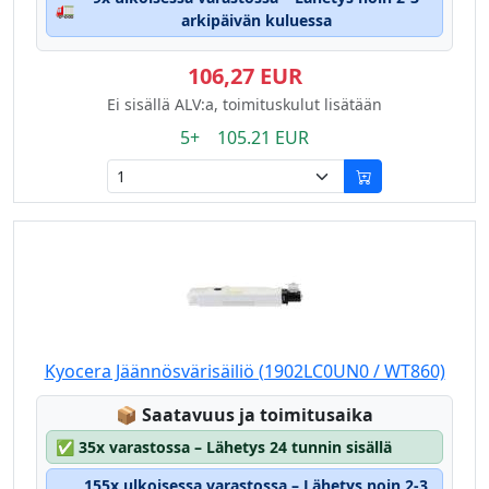
🚛
arkipäivän kuluessa
106,27 EUR
Ei sisällä ALV:a, toimituskulut lisätään
5+ 105.21 EUR
Kyocera Jäännösvärisäiliö (1902LC0UN0 / WT860)
Lagerstatus:
📦
Saatavuus ja toimitusaika
✅
35x varastossa – Lähetys 24 tunnin sisällä
155x ulkoisessa varastossa – Lähetys noin 2-3