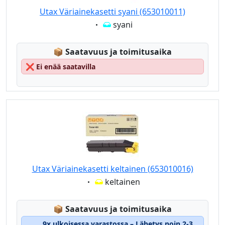
Utax Väriainekasetti syani (653010011)
Eigenschaft:
syani
Lagerstatus:
📦
Saatavuus ja toimitusaika
❌
Ei enää saatavilla
Utax Väriainekasetti keltainen (653010016)
Eigenschaft:
keltainen
Lagerstatus:
📦
Saatavuus ja toimitusaika
9x ulkoisessa varastossa – Lähetys noin 2-3