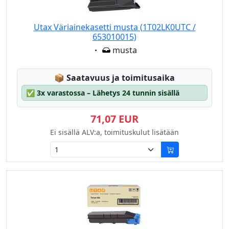
Utax Väriainekasetti musta (1T02LK0UTC /
653010015)
Eigenschaft:
musta
Lagerstatus:
📦
Saatavuus ja toimitusaika
✅
3x varastossa – Lähetys 24 tunnin sisällä
71,07 EUR
Ei sisällä ALV:a, toimituskulut lisätään