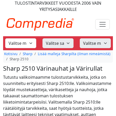
TULOSTINTARVIKKEET
VUODESTA 2006
VAIN
YRITYSASIAKKAILLE
Kotisivu
Sharp
Lisää malleja Sharpilta (ilman nimeämistä)
Sharp 2510
Sharp 2510 Värinauhat ja Värirullat
Tutustu valikoimaamme tulostustarvikkeita, jotka on
suunniteltu erityisesti Sharp 2510:lle. Valikoimastamme
löydät mustekasetteja, värikasetteja ja nauhoja, jotka
takaavat saumattoman tulostuksen
liiketoimintatarpeisiisi. Valitsemalla Sharp 2510:lle
räätälöityjä tarvikkeita, saat hyötyä tuotteista, jotka
täyttävät laitteesi tekniset vaatimukset, auttaen