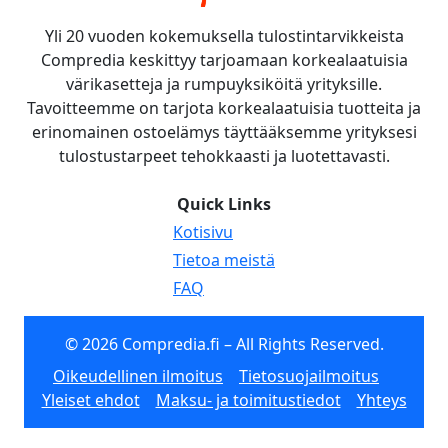
Yli 20 vuoden kokemuksella tulostintarvikkeista
Compredia keskittyy tarjoamaan korkealaatuisia
värikasetteja ja rumpuyksiköitä yrityksille.
Tavoitteemme on tarjota korkealaatuisia tuotteita ja
erinomainen ostoelämys täyttääksemme yrityksesi
tulostustarpeet tehokkaasti ja luotettavasti.
Quick Links
Kotisivu
Tietoa meistä
FAQ
© 2026 Compredia.fi – All Rights Reserved.
Oikeudellinen ilmoitus
Tietosuojailmoitus
Yleiset ehdot
Maksu- ja toimitustiedot
Yhteys