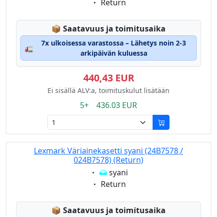
Eigenschaft:
Return
Lagerstatus:
📦
Saatavuus ja toimitusaika
7x ulkoisessa varastossa – Lähetys noin 2-3
🚛
arkipäivän kuluessa
440,43 EUR
Ei sisällä ALV:a, toimituskulut lisätään
5+ 436.03 EUR
Lexmark Väriainekasetti syani (24B7578 /
024B7578) (Return)
Eigenschaft:
syani
Eigenschaft:
Return
Lagerstatus:
📦
Saatavuus ja toimitusaika