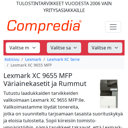
TULOSTINTARVIKKEET
VUODESTA 2006
VAIN
YRITYSASIAKKAILLE
Kotisivu
Lexmark
Lexmark XC Serie
Lexmark XC 9655 MFP
Lexmark XC 9655 MFP
Väriainekasetit ja Rummut
Tutustu laadukkaiden tarvikkeiden
valikoimaan Lexmark XC 9655 MFP:lle.
Valikoimastamme löydät tonereita,
jotka on suunniteltu tarjoamaan tasaista suorituskykyä
ja eloisia tulosteita. Sopii kiireisiin toimisto-
ympäristöihin, nämä tarvikkeet takaavat, että Lexmark-