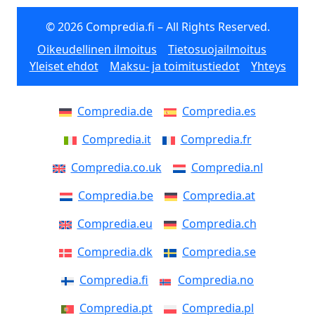
© 2026 Compredia.fi – All Rights Reserved.
Oikeudellinen ilmoitus
Tietosuojailmoitus
Yleiset ehdot
Maksu- ja toimitustiedot
Yhteys
Compredia.de
Compredia.es
Compredia.it
Compredia.fr
Compredia.co.uk
Compredia.nl
Compredia.be
Compredia.at
Compredia.eu
Compredia.ch
Compredia.dk
Compredia.se
Compredia.fi
Compredia.no
Compredia.pt
Compredia.pl