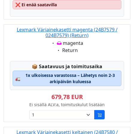
❌
Ei enää saatavilla
Lexmark Väriainekasetti magenta (24B7579 /
024B7579) (Return)
Eigenschaft:
magenta
Eigenschaft:
Return
Lagerstatus:
📦
Saatavuus ja toimitusaika
1x ulkoisessa varastossa – Lähetys noin 2-3
🚛
arkipäivän kuluessa
679,78 EUR
Ei sisällä ALV:a, toimituskulut lisätään
Lexmark Väriainekasetti keltainen (24B7580 /