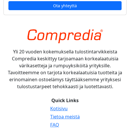
Ota yhteyttä
Yli 20 vuoden kokemuksella tulostintarvikkeista
Compredia keskittyy tarjoamaan korkealaatuisia
värikasetteja ja rumpuyksiköitä yrityksille.
Tavoitteemme on tarjota korkealaatuisia tuotteita ja
erinomainen ostoelämys täyttääksemme yrityksesi
tulostustarpeet tehokkaasti ja luotettavasti.
Quick Links
Kotisivu
Tietoa meistä
FAQ