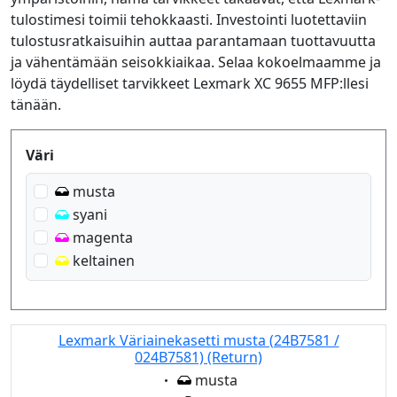
tulostimesi toimii tehokkaasti. Investointi luotettaviin
tulostusratkaisuihin auttaa parantamaan tuottavuutta
ja vähentämään seisokkiaikaa. Selaa kokoelmaamme ja
löydä täydelliset tarvikkeet Lexmark XC 9655 MFP:llesi
tänään.
Produktfilter
Väri
musta
syani
magenta
keltainen
Lexmark Väriainekasetti musta (24B7581 /
024B7581) (Return)
Eigenschaft:
musta