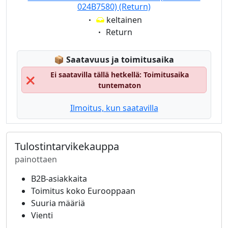
024B7580) (Return)
Eigenschaft:
keltainen
Eigenschaft:
Return
Lagerstatus:
📦
Saatavuus ja toimitusaika
Ei saatavilla tällä hetkellä: Toimitusaika
❌
tuntematon
Ilmoitus, kun saatavilla
Tulostintarvikekauppa
painottaen
B2B-asiakkaita
Toimitus koko Eurooppaan
Suuria määriä
Vienti