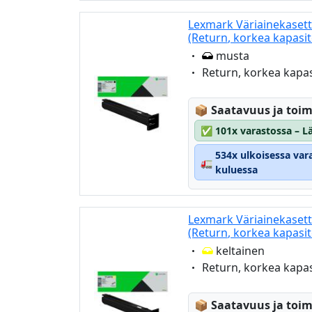
Lexmark Väriainekasett
(Return, korkea kapasit
Eigenschaft:
musta
Eigenschaft:
Return, korkea kapas
Lagerstatus:
📦
Saatavuus ja toim
✅
101x varastossa – Lä
534x ulkoisessa var
🚛
kuluessa
Lexmark Väriainekasett
(Return, korkea kapasit
Eigenschaft:
keltainen
Eigenschaft:
Return, korkea kapas
Lagerstatus:
📦
Saatavuus ja toim