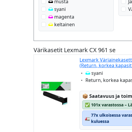
musta
J
syani
V
magenta
keltainen
Värikasetit Lexmark CX 961 se
Lexmark Väriainekasett
(Return, korkea kapasit
Eigenschaft:
syani
Eigenschaft:
Return, korkea kapas
Lagerstatus:
📦
Saatavuus ja toim
✅
101x varastossa – Lä
77x ulkoisessa vara
🚛
kuluessa