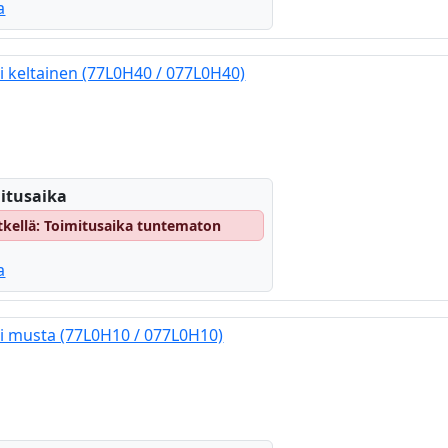
a
i keltainen (77L0H40 / 077L0H40)
itusaika
hetkellä: Toimitusaika tuntematon
a
i musta (77L0H10 / 077L0H10)