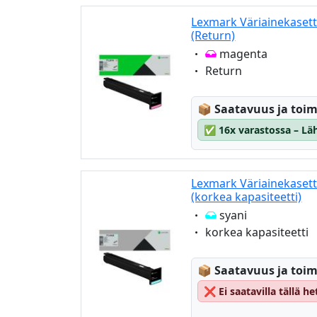
Lexmark Väriainekaset
(Return)
Eigenschaft:
magenta
Eigenschaft:
Return
Lagerstatus:
📦
Saatavuus ja toim
✅
16x varastossa – Läh
Lexmark Väriainekasett
(korkea kapasiteetti)
Eigenschaft:
syani
Eigenschaft:
korkea kapasiteetti
Lagerstatus:
📦
Saatavuus ja toim
❌
Ei saatavilla tällä 