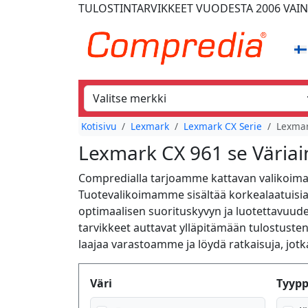
TULOSTINTARVIKKEET
VUODESTA 2006
VAIN
Kotisivu
Lexmark
Lexmark CX Serie
Lexmar
Lexmark CX 961 se Väriai
Compredialla tarjoamme kattavan valikoiman
Tuotevalikoimamme sisältää korkealaatuisia 
optimaalisen suorituskyvyn ja luotettavuuden
tarvikkeet auttavat ylläpitämään tulostusten 
laajaa varastoamme ja löydä ratkaisuja, jotk
Produktfilter
Väri
Tyypp