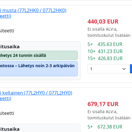
i musta (77L2HK0 / 077L2HK0)
eetti)
440,03 EUR
Ei sisällä ALV:a,
iteetti
toimituskulut lisätään
5+ 435.63 EUR
itusaika
10+ 431.23 EUR
hetys 24 tunnin sisällä
15+ 426.83 EUR
astossa – Lähetys noin 2-3 arkipäivän
i keltainen (77L2HY0 / 077L2HY0)
eetti)
679,17 EUR
Ei sisällä ALV:a,
iteetti
toimituskulut lisätään
5+ 672.38 EUR
itusaika