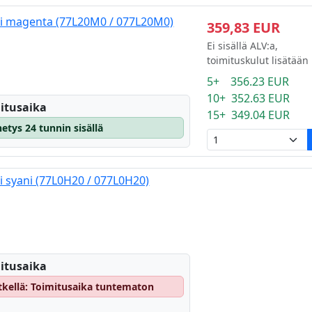
ti magenta (77L20M0 / 077L20M0)
359,83 EUR
Ei sisällä ALV:a,
toimituskulut lisätään
5+ 356.23 EUR
10+ 352.63 EUR
itusaika
15+ 349.04 EUR
etys 24 tunnin sisällä
i syani (77L0H20 / 077L0H20)
itusaika
hetkellä: Toimitusaika tuntematon