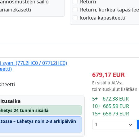
äännösmusteen säiliö
Return
äriainekasetti
Return, korkea kapasitee
korkea kapasiteetti
i syani (77L2HC0 / 077L2HC0)
eetti)
679,17 EUR
Ei sisällä ALV:a,
iteetti
toimituskulut lisätään
5+ 672.38 EUR
itusaika
10+ 665.59 EUR
hetys 24 tunnin sisällä
15+ 658.79 EUR
stossa – Lähetys noin 2-3 arkipäivän