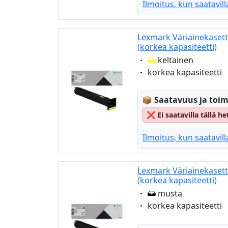
Ilmoitus, kun saatavill
Lexmark Väriainekasett
(korkea kapasiteetti)
Eigenschaft:
keltainen
Eigenschaft:
korkea kapasiteetti
Lagerstatus:
📦
Saatavuus ja toim
❌
Ei saatavilla tällä 
Ilmoitus, kun saatavill
Lexmark Väriainekasett
(korkea kapasiteetti)
Eigenschaft:
musta
Eigenschaft:
korkea kapasiteetti