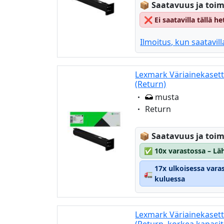
Lagerstatus:
📦
Saatavuus ja toim
❌
Ei saatavilla tällä 
Ilmoitus, kun saatavill
Lexmark Väriainekasett
(Return)
Eigenschaft:
musta
Eigenschaft:
Return
Lagerstatus:
📦
Saatavuus ja toim
✅
10x varastossa – Läh
17x ulkoisessa vara
🚛
kuluessa
Lexmark Väriainekaset