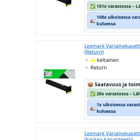
✅
101x varastossa – Lä
108x ulkoisessa var
🚛
kuluessa
Lexmark Väriainekasett
(Return)
Eigenschaft:
keltainen
Eigenschaft:
Return
Lagerstatus:
📦
Saatavuus ja toim
✅
26x varastossa – Läh
1x ulkoisessa varas
🚛
kuluessa
Lexmark Väriainekaset
(korkea kapasiteetti)