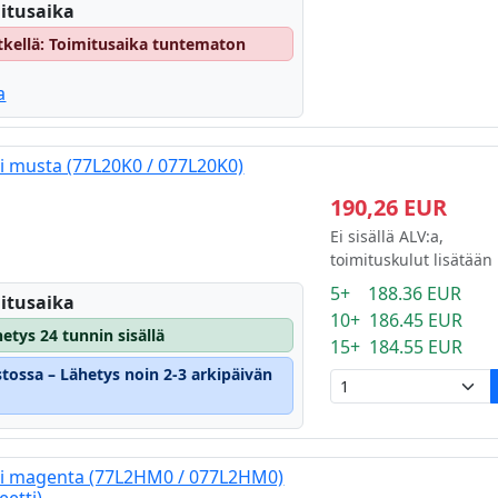
itusaika
hetkellä: Toimitusaika tuntematon
a
i musta (77L20K0 / 077L20K0)
190,26 EUR
Ei sisällä ALV:a,
toimituskulut lisätään
5+ 188.36 EUR
itusaika
10+ 186.45 EUR
etys 24 tunnin sisällä
15+ 184.55 EUR
stossa – Lähetys noin 2-3 arkipäivän
ti magenta (77L2HM0 / 077L2HM0)