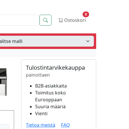
0
Haku
Ostoskori
Tulostintarvikekauppa
painottaen
B2B-asiakkaita
Toimitus koko
Eurooppaan
Suuria määriä
Vienti
Tietoa meistä
FAQ