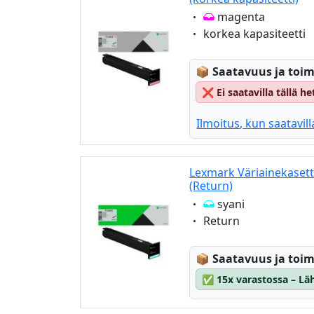
Eigenschaft:
magenta
Eigenschaft:
korkea kapasiteetti
Lagerstatus:
📦
Saatavuus ja toim
❌
Ei saatavilla tällä 
Ilmoitus, kun saatavill
Lexmark Väriainekasett
(Return)
Eigenschaft:
syani
Eigenschaft:
Return
Lagerstatus:
📦
Saatavuus ja toim
✅
15x varastossa – Läh