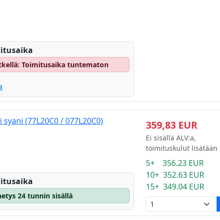
itusaika
hetkellä: Toimitusaika tuntematon
a
i syani (77L20C0 / 077L20C0)
359,83 EUR
Ei sisällä ALV:a,
toimituskulut lisätään
5+ 356.23 EUR
10+ 352.63 EUR
itusaika
15+ 349.04 EUR
etys 24 tunnin sisällä