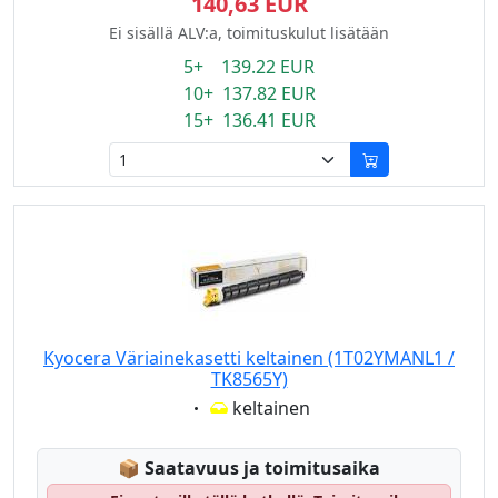
140,63 EUR
Ei sisällä ALV:a, toimituskulut lisätään
5+ 139.22 EUR
10+ 137.82 EUR
15+ 136.41 EUR
Kyocera Väriainekasetti keltainen (1T02YMANL1 /
TK8565Y)
Eigenschaft:
keltainen
Lagerstatus:
📦
Saatavuus ja toimitusaika