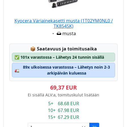
Kyocera Väriainekasetti musta (1T02YM0NL0 /
TK8545K)
Eigenschaft:
musta
Lagerstatus:
📦
Saatavuus ja toimitusaika
✅
101x varastossa – Lähetys 24 tunnin sisällä
89x ulkoisessa varastossa – Lähetys noin 2-3
🚛
arkipäivän kuluessa
69,37 EUR
Ei sisällä ALV:a, toimituskulut lisätään
5+ 68.68 EUR
10+ 67.98 EUR
15+ 67.29 EUR