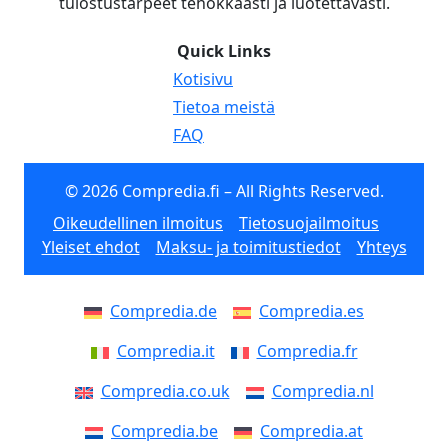
tulostustarpeet tehokkaasti ja luotettavasti.
Quick Links
Kotisivu
Tietoa meistä
FAQ
© 2026 Compredia.fi – All Rights Reserved.
Oikeudellinen ilmoitus
Tietosuojailmoitus
Yleiset ehdot
Maksu- ja toimitustiedot
Yhteys
Compredia.de
Compredia.es
Compredia.it
Compredia.fr
Compredia.co.uk
Compredia.nl
Compredia.be
Compredia.at