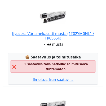
Kyocera Väriainekasetti musta (1T02YM0NL1 /
TK8565K)
Eigenschaft:
musta
Lagerstatus:
📦
Saatavuus ja toimitusaika
Ei saatavilla tällä hetkellä: Toimitusaika
❌
tuntematon
Ilmoitus, kun saatavilla