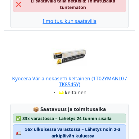
Ei saatavilla tällä hetkellä: Toimitusaika
❌
tuntematon
Ilmoitus, kun saatavilla
Kyocera Väriainekasetti keltainen (1T02YMANL0 /
TK8545Y)
Eigenschaft:
keltainen
Lagerstatus:
📦
Saatavuus ja toimitusaika
✅
33x varastossa – Lähetys 24 tunnin sisällä
56x ulkoisessa varastossa – Lähetys noin 2-3
🚛
arkipäivän kuluessa