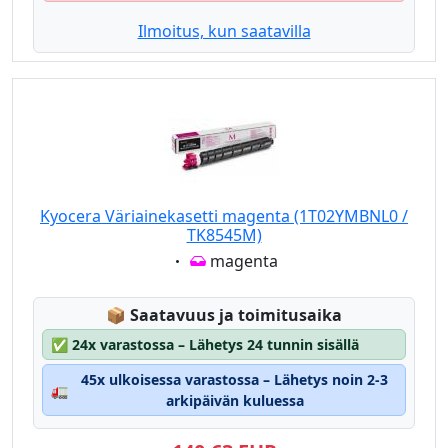
Ilmoitus, kun saatavilla
Kyocera Väriainekasetti magenta (1T02YMBNL0 /
TK8545M)
Eigenschaft:
magenta
Lagerstatus:
📦
Saatavuus ja toimitusaika
✅
24x varastossa – Lähetys 24 tunnin sisällä
45x ulkoisessa varastossa – Lähetys noin 2-3
🚛
arkipäivän kuluessa