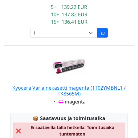
5+ 139.22 EUR
10+ 137.82 EUR
15+ 136.41 EUR
Kyocera Väriainekasetti magenta (1T02YMBNL1 /
TK8565M)
Eigenschaft:
magenta
Lagerstatus:
📦
Saatavuus ja toimitusaika
Ei saatavilla tällä hetkellä: Toimitusaika
❌
tuntematon