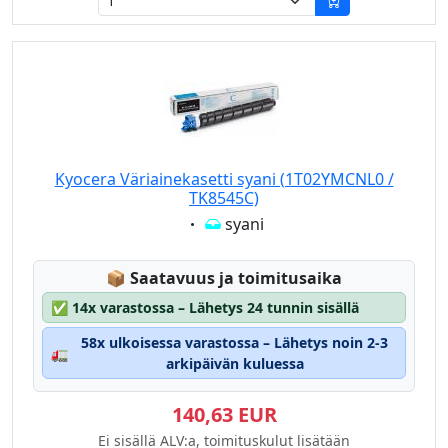
Kyocera Väriainekasetti syani (1T02YMCNL0 /
TK8545C)
Eigenschaft:
syani
Lagerstatus:
📦
Saatavuus ja toimitusaika
✅
14x varastossa – Lähetys 24 tunnin sisällä
58x ulkoisessa varastossa – Lähetys noin 2-3
🚛
arkipäivän kuluessa
140,63 EUR
Ei sisällä ALV:a, toimituskulut lisätään