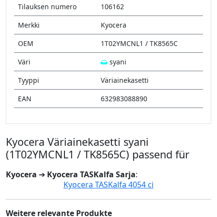
Tilauksen numero
106162
Merkki
Kyocera
OEM
1T02YMCNL1 / TK8565C
Väri
syani
Tyyppi
Väriainekasetti
EAN
632983088890
Kyocera Väriainekasetti syani
(1T02YMCNL1 / TK8565C) passend für
Kyocera
➔
Kyocera TASKalfa Sarja
:
Kyocera TASKalfa 4054 ci
Weitere relevante Produkte