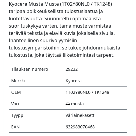
Kyocera Musta Muste (1T02Y80NL0 / TK1248)
tarjoaa poikkeuksellista tulostuslaatua ja
luotettavuutta. Suunniteltu optimaalista
suorituskykyä varten, tämä muste varmistaa
terävää tekstiä ja eläviä kuvia jokaisella sivulla.
Ihanteellinen suurivolyymisiin
tulostusympäristöihin, se tukee johdonmukaista
tulostusta, joka täyttää liiketoimintasi tarpeet.
Tilauksen numero
29232
Merkki
Kyocera
OEM
1T02Y80NL0 / TK1248
Väri
musta
Tyyppi
Väriainekasetti
EAN
632983070468