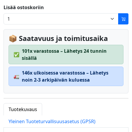
Lisää ostoskoriin
📦 Saatavuus ja toimitusaika
101x varastossa – Lähetys 24 tunnin
✅
sisällä
146x ulkoisessa varastossa – Lähetys
🚛
noin 2-3 arkipäivän kuluessa
Tuotekuvaus
Yleinen Tuoteturvallisuusasetus (GPSR)