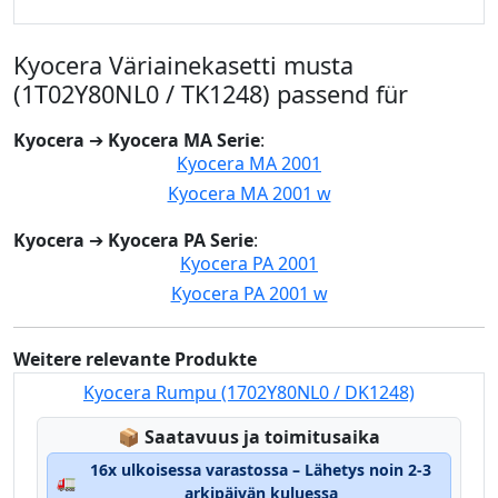
Kyocera Väriainekasetti musta
(1T02Y80NL0 / TK1248) passend für
Kyocera
➔
Kyocera MA Serie
:
Kyocera MA 2001
Kyocera MA 2001 w
Kyocera
➔
Kyocera PA Serie
:
Kyocera PA 2001
Kyocera PA 2001 w
Weitere relevante Produkte
Kyocera Rumpu (1702Y80NL0 / DK1248)
Lagerstatus:
📦
Saatavuus ja toimitusaika
16x ulkoisessa varastossa – Lähetys noin 2-3
🚛
arkipäivän kuluessa