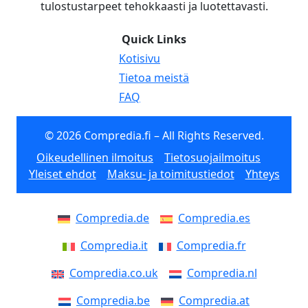
tulostustarpeet tehokkaasti ja luotettavasti.
Quick Links
Kotisivu
Tietoa meistä
FAQ
© 2026 Compredia.fi – All Rights Reserved.
Oikeudellinen ilmoitus
Tietosuojailmoitus
Yleiset ehdot
Maksu- ja toimitustiedot
Yhteys
Compredia.de
Compredia.es
Compredia.it
Compredia.fr
Compredia.co.uk
Compredia.nl
Compredia.be
Compredia.at