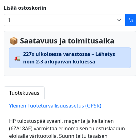
Lisää ostoskoriin
📦 Saatavuus ja toimitusaika
227x ulkoisessa varastossa – Lähetys
🚛
noin 2-3 arkipäivän kuluessa
Tuotekuvaus
Yleinen Tuoteturvallisuusasetus (GPSR)
HP tulostuspää syaani, magenta ja keltainen
(6ZA18AE) varmistaa erinomaisen tulostuslaadun
eloisalla värituotolla. Suunniteltu tasaisen