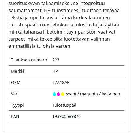
suorituskyvyn takaamiseksi, se integroituu
saumattomasti HP-tulostimeesi, tuottaen terävää
tekstiä ja upeita kuvia. Tämä korkealaatuinen
tulostuspää tukee tehokasta tulostusta ja täyttää
minkä tahansa liiketoimintaympäristön vaativat
tarpeet, mikä tekee siitä luotettavan valinnan
ammatillisia tuloksia varten.
Tilauksen numero
223
Merkki
HP
OEM
6ZA18AE
Väri
syani / magenta / keltainen
Tyyppi
Tulostuspää
EAN
193905589876