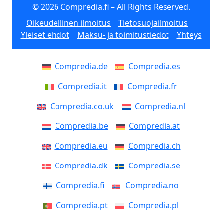
© 2026 Compredia.fi – All Rights Reserved.
Oikeudellinen ilmoitus
Tietosuojailmoitus
Yleiset ehdot
Maksu- ja toimitustiedot
Yhteys
Compredia.de
Compredia.es
Compredia.it
Compredia.fr
Compredia.co.uk
Compredia.nl
Compredia.be
Compredia.at
Compredia.eu
Compredia.ch
Compredia.dk
Compredia.se
Compredia.fi
Compredia.no
Compredia.pt
Compredia.pl