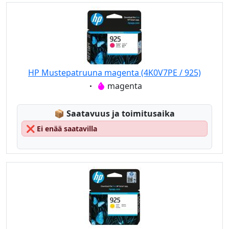
HP Mustepatruuna magenta (4K0V7PE / 925)
Eigenschaft:
magenta
Lagerstatus:
📦
Saatavuus ja toimitusaika
❌
Ei enää saatavilla