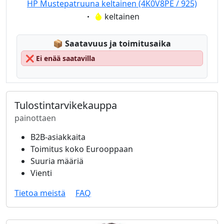
HP Mustepatruuna keltainen (4K0V8PE / 925)
Eigenschaft:
keltainen
Lagerstatus:
📦
Saatavuus ja toimitusaika
❌
Ei enää saatavilla
Tulostintarvikekauppa
painottaen
B2B-asiakkaita
Toimitus koko Eurooppaan
Suuria määriä
Vienti
Tietoa meistä
FAQ