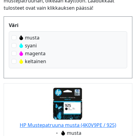
mustepatruunan, oikeaan käyttöön. Laadukkaat
tulosteet ovat vain klikkauksen päässä!
Produktfilter
Väri
musta
syani
magenta
keltainen
HP Mustepatruuna musta (4K0V9PE / 925)
Eigenschaft:
musta