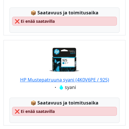
Lagerstatus:
📦
Saatavuus ja toimitusaika
❌
Ei enää saatavilla
HP Mustepatruuna syani (4K0V6PE / 925)
Eigenschaft:
syani
Lagerstatus:
📦
Saatavuus ja toimitusaika
❌
Ei enää saatavilla