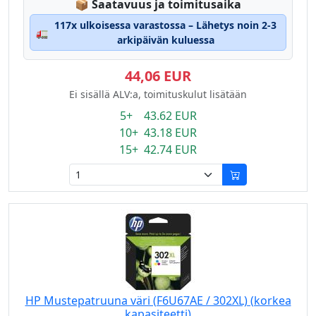
Lagerstatus:
📦
Saatavuus ja toimitusaika
117x ulkoisessa varastossa – Lähetys noin 2-3
🚛
arkipäivän kuluessa
44,06 EUR
Ei sisällä ALV:a, toimituskulut lisätään
5+ 43.62 EUR
10+ 43.18 EUR
15+ 42.74 EUR
HP Mustepatruuna väri (F6U67AE / 302XL) (korkea
kapasiteetti)