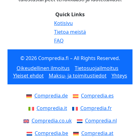
Quick Links
Kotisivu
Tietoa meistä
FAQ
© 2026 Compredia.fi – All Rights Reserved.
Oikeudellinen ilmoitus
Tietosuojailmoitus
Yleiset ehdot
Maksu- ja toimitustiedot
Yhteys
Compredia.de
Compredia.es
Compredia.it
Compredia.fr
Compredia.co.uk
Compredia.nl
Compredia.be
Compredia.at