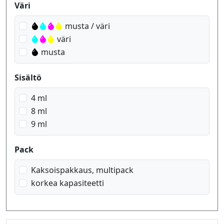
Produktfilter
Väri
musta / väri
väri
musta
Sisältö
4 ml
8 ml
9 ml
Pack
Kaksoispakkaus, multipack
korkea kapasiteetti