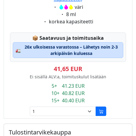
Eigenschaft:
väri
Eigenschaft:
8 ml
Eigenschaft:
korkea kapasiteetti
Lagerstatus:
📦
Saatavuus ja toimitusaika
26x ulkoisessa varastossa – Lähetys noin 2-3
🚛
arkipäivän kuluessa
41,65 EUR
Ei sisällä ALV:a, toimituskulut lisätään
5+ 41.23 EUR
10+ 40.82 EUR
15+ 40.40 EUR
Tulostintarvikekauppa