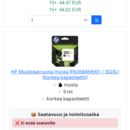
10+ 44.47 EUR
15+ 44.02 EUR
HP Mustepatruuna musta (F6U68AE#301 / 302XL)
(korkea kapasiteetti)
Eigenschaft:
musta
Eigenschaft:
9 ml
Eigenschaft:
korkea kapasiteetti
Lagerstatus:
📦
Saatavuus ja toimitusaika
❌
Ei enää saatavilla