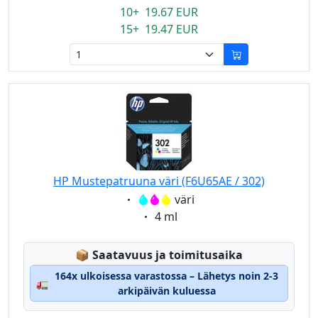
10+ 19.67 EUR
15+ 19.47 EUR
HP Mustepatruuna väri (F6U65AE / 302)
Eigenschaft:
väri
Eigenschaft:
4 ml
Lagerstatus:
📦
Saatavuus ja toimitusaika
164x ulkoisessa varastossa – Lähetys noin 2-3
🚛
arkipäivän kuluessa