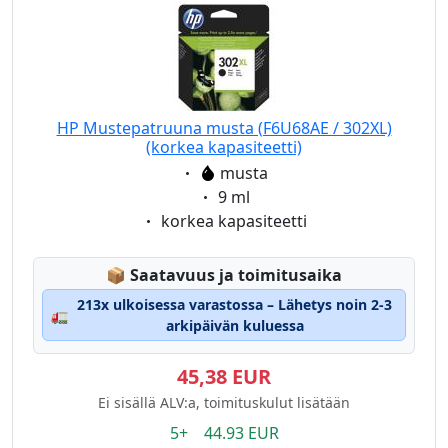
HP Mustepatruuna musta (F6U68AE / 302XL)
(korkea kapasiteetti)
Eigenschaft:
musta
Eigenschaft:
9 ml
Eigenschaft:
korkea kapasiteetti
Lagerstatus:
📦
Saatavuus ja toimitusaika
213x ulkoisessa varastossa – Lähetys noin 2-3
🚛
arkipäivän kuluessa
45,38 EUR
Ei sisällä ALV:a, toimituskulut lisätään
5+ 44.93 EUR