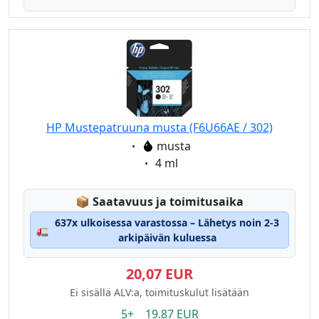
HP Mustepatruuna musta (F6U66AE / 302)
Eigenschaft:
musta
Eigenschaft:
4 ml
Lagerstatus:
📦
Saatavuus ja toimitusaika
637x ulkoisessa varastossa – Lähetys noin 2-3
🚛
arkipäivän kuluessa
20,07 EUR
Ei sisällä ALV:a, toimituskulut lisätään
5+ 19.87 EUR