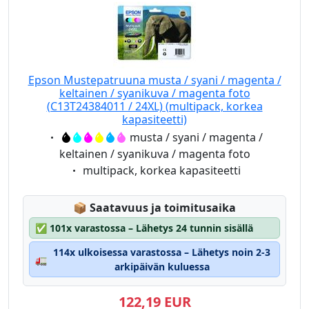
Epson Mustepatruuna musta / syani / magenta /
keltainen / syanikuva / magenta foto
(C13T24384011 / 24XL) (multipack, korkea
kapasiteetti)
Eigenschaft:
musta / syani / magenta /
keltainen / syanikuva / magenta foto
Eigenschaft:
multipack, korkea kapasiteetti
Lagerstatus:
📦
Saatavuus ja toimitusaika
✅
101x varastossa – Lähetys 24 tunnin sisällä
114x ulkoisessa varastossa – Lähetys noin 2-3
🚛
arkipäivän kuluessa
122,19 EUR