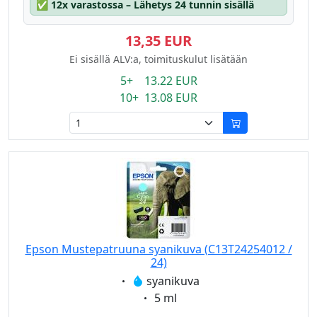
✅
12x varastossa – Lähetys 24 tunnin sisällä
13,35 EUR
Ei sisällä ALV:a, toimituskulut lisätään
5+ 13.22 EUR
10+ 13.08 EUR
Epson Mustepatruuna syanikuva (C13T24254012 /
24)
Eigenschaft:
syanikuva
Eigenschaft:
5 ml