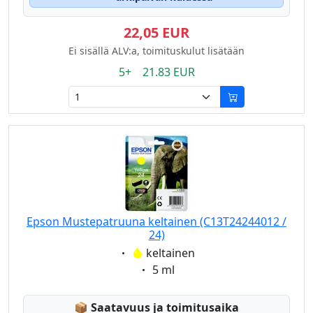
22,05 EUR
Ei sisällä ALV:a, toimituskulut lisätään
5+ 21.83 EUR
Epson Mustepatruuna keltainen (C13T24244012 /
24)
Eigenschaft:
keltainen
Eigenschaft:
5 ml
Lagerstatus:
📦
Saatavuus ja toimitusaika