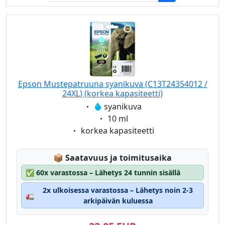
Epson Mustepatruuna syanikuva (C13T24354012 /
24XL) (korkea kapasiteetti)
Eigenschaft:
syanikuva
Eigenschaft:
10 ml
Eigenschaft:
korkea kapasiteetti
Lagerstatus:
📦
Saatavuus ja toimitusaika
✅
60x varastossa – Lähetys 24 tunnin sisällä
2x ulkoisessa varastossa – Lähetys noin 2-3
🚛
arkipäivän kuluessa