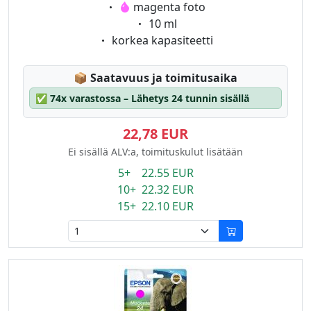
Eigenschaft:
magenta foto
Eigenschaft:
10 ml
Eigenschaft:
korkea kapasiteetti
Lagerstatus:
📦
Saatavuus ja toimitusaika
✅
74x varastossa – Lähetys 24 tunnin sisällä
22,78 EUR
Ei sisällä ALV:a, toimituskulut lisätään
5+ 22.55 EUR
10+ 22.32 EUR
15+ 22.10 EUR