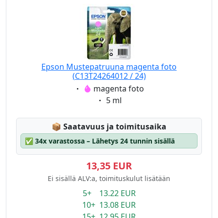
Epson Mustepatruuna magenta foto
(C13T24264012 / 24)
Eigenschaft:
magenta foto
Eigenschaft:
5 ml
Lagerstatus:
📦
Saatavuus ja toimitusaika
✅
34x varastossa – Lähetys 24 tunnin sisällä
13,35 EUR
Ei sisällä ALV:a, toimituskulut lisätään
5+ 13.22 EUR
10+ 13.08 EUR
15+ 12.95 EUR