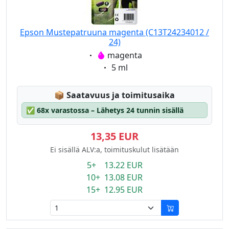
Epson Mustepatruuna magenta (C13T24234012 /
24)
Eigenschaft:
magenta
Eigenschaft:
5 ml
Lagerstatus:
📦
Saatavuus ja toimitusaika
✅
68x varastossa – Lähetys 24 tunnin sisällä
13,35 EUR
Ei sisällä ALV:a, toimituskulut lisätään
5+ 13.22 EUR
10+ 13.08 EUR
15+ 12.95 EUR