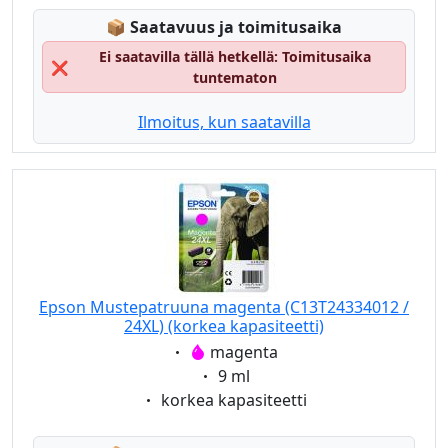
Lagerstatus:
📦
Saatavuus ja toimitusaika
Ei saatavilla tällä hetkellä: Toimitusaika
❌
tuntematon
Ilmoitus, kun saatavilla
Epson Mustepatruuna magenta (C13T24334012 /
24XL) (korkea kapasiteetti)
Eigenschaft:
magenta
Eigenschaft:
9 ml
Eigenschaft:
korkea kapasiteetti