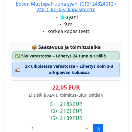
Epson Mustepatruuna syani (C13T24324012 /
24XL) (korkea kapasiteetti)
Eigenschaft:
syani
Eigenschaft:
9 ml
Eigenschaft:
korkea kapasiteetti
Lagerstatus:
📦
Saatavuus ja toimitusaika
✅
56x varastossa – Lähetys 24 tunnin sisällä
2x ulkoisessa varastossa – Lähetys noin 2-3
🚛
arkipäivän kuluessa
22,05 EUR
Ei sisällä ALV:a, toimituskulut lisätään
5+ 21.83 EUR
10+ 21.61 EUR
15+ 21.39 EUR