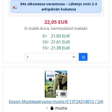
94x ulkoisessa varastossa – Lähetys noin 2-3
🚛
arkipäivän kuluessa
22,05 EUR
Ei sisällä ALV:a, toimituskulut lisätään
5+ 21.83 EUR
10+ 21.61 EUR
15+ 21.39 EUR
Epson Mustepatruuna musta (C13T24214012 / 24)
Eigenschaft:
musta