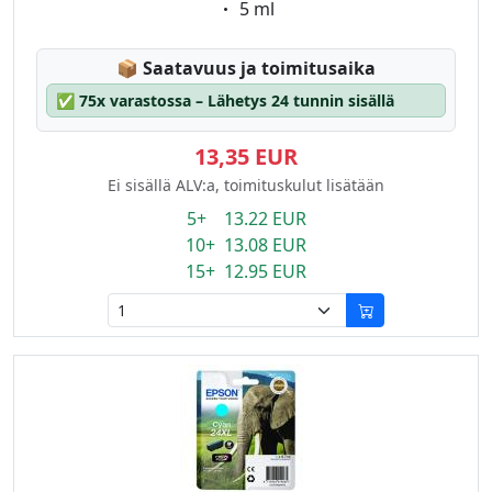
Eigenschaft:
5 ml
Lagerstatus:
📦
Saatavuus ja toimitusaika
✅
75x varastossa – Lähetys 24 tunnin sisällä
13,35 EUR
Ei sisällä ALV:a, toimituskulut lisätään
5+ 13.22 EUR
10+ 13.08 EUR
15+ 12.95 EUR