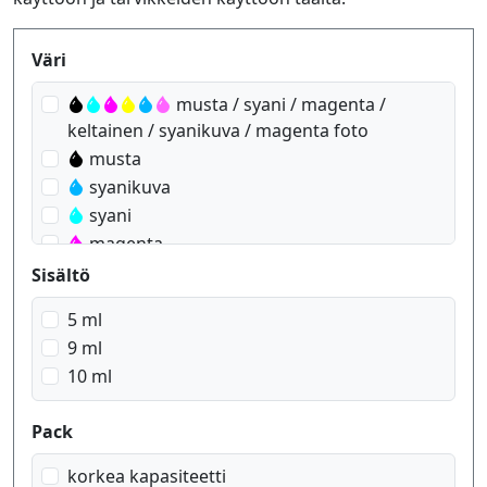
Produktfilter
Väri
musta / syani / magenta /
keltainen / syanikuva / magenta foto
musta
syanikuva
syani
magenta
magenta foto
Sisältö
keltainen
5 ml
9 ml
10 ml
Pack
korkea kapasiteetti