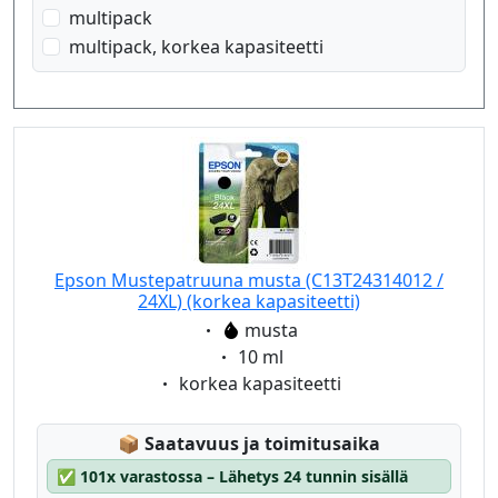
multipack
multipack, korkea kapasiteetti
Epson Mustepatruuna musta (C13T24314012 /
24XL) (korkea kapasiteetti)
Eigenschaft:
musta
Eigenschaft:
10 ml
Eigenschaft:
korkea kapasiteetti
Lagerstatus:
📦
Saatavuus ja toimitusaika
✅
101x varastossa – Lähetys 24 tunnin sisällä