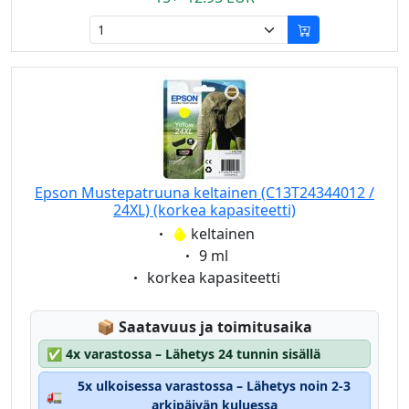
Epson Mustepatruuna keltainen (C13T24344012 /
24XL) (korkea kapasiteetti)
Eigenschaft:
keltainen
Eigenschaft:
9 ml
Eigenschaft:
korkea kapasiteetti
Lagerstatus:
📦
Saatavuus ja toimitusaika
✅
4x varastossa – Lähetys 24 tunnin sisällä
5x ulkoisessa varastossa – Lähetys noin 2-3
🚛
arkipäivän kuluessa