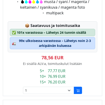
Eigenschaft:
musta / syani / magenta /
keltainen / syanikuva / magenta foto
Eigenschaft:
multipack
Lagerstatus:
📦
Saatavuus ja toimitusaika
✅
101x varastossa – Lähetys 24 tunnin sisällä
99x ulkoisessa varastossa – Lähetys noin 2-3
🚛
arkipäivän kuluessa
78,56 EUR
Ei sisällä ALV:a, toimituskulut lisätään
5+ 77.77 EUR
10+ 76.99 EUR
15+ 76.20 EUR