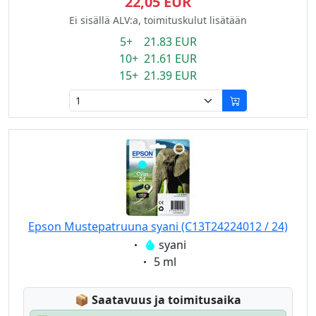
22,05 EUR
Ei sisällä ALV:a, toimituskulut lisätään
5+ 21.83 EUR
10+ 21.61 EUR
15+ 21.39 EUR
Epson Mustepatruuna syani (C13T24224012 / 24)
Eigenschaft:
syani
Eigenschaft:
5 ml
Lagerstatus:
📦
Saatavuus ja toimitusaika