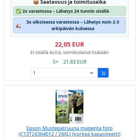
Lagerstatus:
📦
Saatavuus ja toimitusaika
✅
2x varastossa – Lähetys 24 tunnin sisällä
3x ulkoisessa varastossa – Lähetys noin 2-3
🚛
arkipäivän kuluessa
22,05 EUR
Ei sisällä ALV:a, toimituskulut lisätään
5+ 21.83 EUR
Epson Mustepatruuna magenta foto
(C13T24364012 / 24XL) (korkea kapasiteetti)