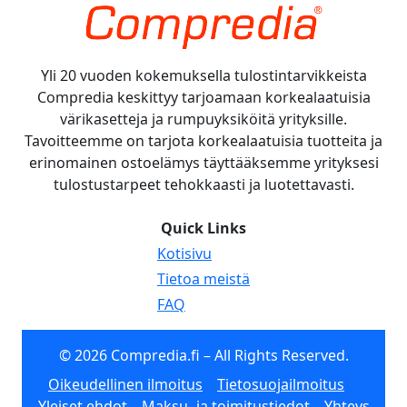
Yli 20 vuoden kokemuksella tulostintarvikkeista
Compredia keskittyy tarjoamaan korkealaatuisia
värikasetteja ja rumpuyksiköitä yrityksille.
Tavoitteemme on tarjota korkealaatuisia tuotteita ja
erinomainen ostoelämys täyttääksemme yrityksesi
tulostustarpeet tehokkaasti ja luotettavasti.
Quick Links
Kotisivu
Tietoa meistä
FAQ
© 2026 Compredia.fi – All Rights Reserved.
Oikeudellinen ilmoitus
Tietosuojailmoitus
Yleiset ehdot
Maksu- ja toimitustiedot
Yhteys