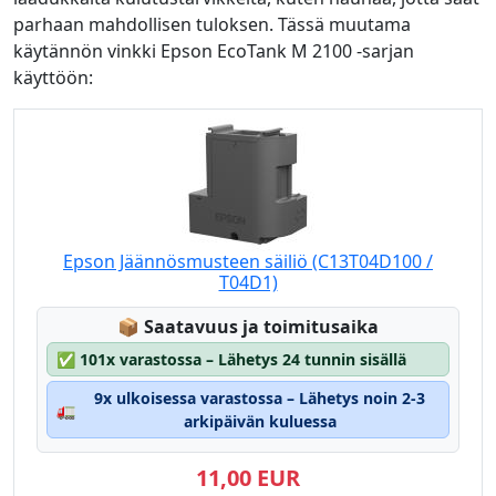
parhaan mahdollisen tuloksen. Tässä muutama
käytännön vinkki Epson EcoTank M 2100 -sarjan
käyttöön:
Epson Jäännösmusteen säiliö (C13T04D100 /
T04D1)
Lagerstatus:
📦
Saatavuus ja toimitusaika
✅
101x varastossa – Lähetys 24 tunnin sisällä
9x ulkoisessa varastossa – Lähetys noin 2-3
🚛
arkipäivän kuluessa
11,00 EUR