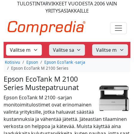
TULOSTINTARVIKKEET
VUODESTA 2006
VAIN
YRITYSASIAKKAILLE
Kotisivu
Epson
Epson EcoTank -sarja
Epson EcoTank M 2100 Series
Epson EcoTank M 2100
Series Mustepatruunat
Epson EcoTank M 2100 -sarjan
monitoimitulostimet ovat erinomainen
valinta yrityksille, jotka haluavat säästää
kustannuksia ja vähentää jätettä. Jäteastian tilaaminen
verkosta on helppoa ja kätevää. Muista käyttää aina
laadukkaita kulutustarvikkeita, kuten nauhaa, jotta saat