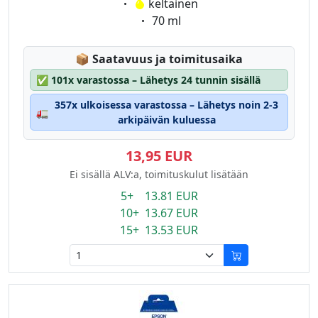
Eigenschaft:
keltainen
Eigenschaft:
70 ml
Lagerstatus:
📦
Saatavuus ja toimitusaika
✅
101x varastossa – Lähetys 24 tunnin sisällä
357x ulkoisessa varastossa – Lähetys noin 2-3
🚛
arkipäivän kuluessa
13,95 EUR
Ei sisällä ALV:a, toimituskulut lisätään
5+ 13.81 EUR
10+ 13.67 EUR
15+ 13.53 EUR