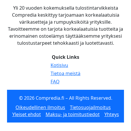
Yli 20 vuoden kokemuksella tulostintarvikkeista
Compredia keskittyy tarjoamaan korkealaatuisia
värikasetteja ja rumpuyksiköitä yrityksille.
Tavoitteemme on tarjota korkealaatuisia tuotteita ja
erinomainen ostoelämys täyttääksemme yrityksesi
tulostustarpeet tehokkaasti ja luotettavasti.
Quick Links
Kotisivu
Tietoa meistä
FAQ
© 2026 Compredia.fi – All Rights Reserved.
Oikeudellinen ilmoitus
Tietosuojailmoitus
Yleiset ehdot
Maksu- ja toimitustiedot
Yhteys