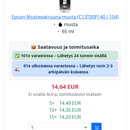
Epson Mustepatruuna musta (C13T00P140 / 104)
Eigenschaft:
musta
Eigenschaft:
65 ml
Lagerstatus:
📦
Saatavuus ja toimitusaika
✅
101x varastossa – Lähetys 24 tunnin sisällä
61x ulkoisessa varastossa – Lähetys noin 2-3
🚛
arkipäivän kuluessa
14,64 EUR
Ei sisällä ALV:a, toimituskulut lisätään
5+ 14.49 EUR
10+ 14.35 EUR
15+ 14.20 EUR