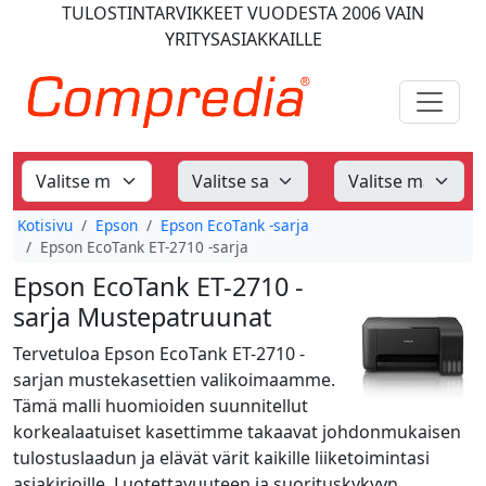
TULOSTINTARVIKKEET
VUODESTA 2006
VAIN
YRITYSASIAKKAILLE
Kotisivu
Epson
Epson EcoTank -sarja
Epson EcoTank ET-2710 -sarja
Epson EcoTank ET-2710 -
sarja Mustepatruunat
Tervetuloa Epson EcoTank ET-2710 -
sarjan mustekasettien valikoimaamme.
Tämä malli huomioiden suunnitellut
korkealaatuiset kasettimme takaavat johdonmukaisen
tulostuslaadun ja elävät värit kaikille liiketoimintasi
asiakirjoille. Luotettavuuteen ja suorituskykyyn