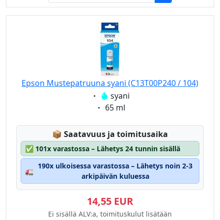
Epson Mustepatruuna syani (C13T00P240 / 104)
Eigenschaft:
syani
Eigenschaft:
65 ml
Lagerstatus:
📦
Saatavuus ja toimitusaika
✅
101x varastossa – Lähetys 24 tunnin sisällä
190x ulkoisessa varastossa – Lähetys noin 2-3
🚛
arkipäivän kuluessa
14,55 EUR
Ei sisällä ALV:a, toimituskulut lisätään