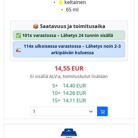
Eigenschaft:
keltainen
Eigenschaft:
65 ml
Lagerstatus:
📦
Saatavuus ja toimitusaika
✅
101x varastossa – Lähetys 24 tunnin sisällä
114x ulkoisessa varastossa – Lähetys noin 2-3
🚛
arkipäivän kuluessa
14,55 EUR
Ei sisällä ALV:a, toimituskulut lisätään
5+ 14.40 EUR
10+ 14.26 EUR
15+ 14.11 EUR