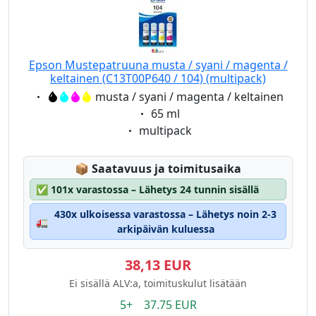
Epson Mustepatruuna musta / syani / magenta /
keltainen (C13T00P640 / 104) (multipack)
Eigenschaft:
musta / syani / magenta / keltainen
Eigenschaft:
65 ml
Eigenschaft:
multipack
Lagerstatus:
📦
Saatavuus ja toimitusaika
✅
101x varastossa – Lähetys 24 tunnin sisällä
430x ulkoisessa varastossa – Lähetys noin 2-3
🚛
arkipäivän kuluessa
38,13 EUR
Ei sisällä ALV:a, toimituskulut lisätään
5+ 37.75 EUR