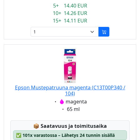
5+ 14.40 EUR
10+ 14.26 EUR
15+ 14.11 EUR
Epson Mustepatruuna magenta (C13T00P340 /
104)
Eigenschaft:
magenta
Eigenschaft:
65 ml
Lagerstatus:
📦
Saatavuus ja toimitusaika
✅
101x varastossa – Lähetys 24 tunnin sisällä