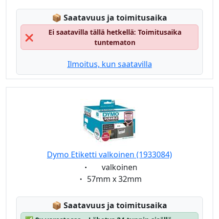
Lagerstatus:
📦
Saatavuus ja toimitusaika
Ei saatavilla tällä hetkellä: Toimitusaika
❌
tuntematon
Ilmoitus, kun saatavilla
Dymo Etiketti valkoinen (1933084)
Eigenschaft:
valkoinen
Eigenschaft:
57mm x 32mm
Lagerstatus:
📦
Saatavuus ja toimitusaika