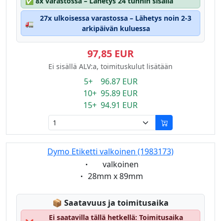
✅
8x varastossa – Lähetys 24 tunnin sisällä
27x ulkoisessa varastossa – Lähetys noin 2-3
🚛
arkipäivän kuluessa
97,85 EUR
Ei sisällä ALV:a, toimituskulut lisätään
5+ 96.87 EUR
10+ 95.89 EUR
15+ 94.91 EUR
Dymo Etiketti valkoinen (1983173)
Eigenschaft:
valkoinen
Eigenschaft:
28mm x 89mm
Lagerstatus:
📦
Saatavuus ja toimitusaika
Ei saatavilla tällä hetkellä: Toimitusaika