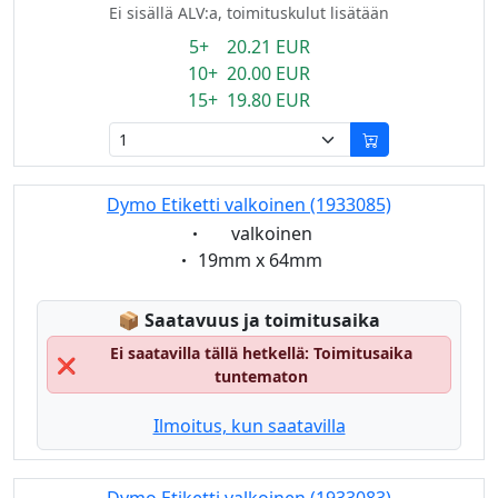
Ei sisällä ALV:a, toimituskulut lisätään
5+ 20.21 EUR
10+ 20.00 EUR
15+ 19.80 EUR
Dymo Etiketti valkoinen (1933085)
Eigenschaft:
valkoinen
Eigenschaft:
19mm x 64mm
Lagerstatus:
📦
Saatavuus ja toimitusaika
Ei saatavilla tällä hetkellä: Toimitusaika
❌
tuntematon
Ilmoitus, kun saatavilla