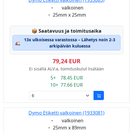
Dymo Etiketti valkoinen (1933083)
Eigenschaft:
valkoinen
Eigenschaft:
25mm x 25mm
Lagerstatus:
📦
Saatavuus ja toimitusaika
13x ulkoisessa varastossa – Lähetys noin 2-3
🚛
arkipäivän kuluessa
79,24 EUR
Ei sisällä ALV:a, toimituskulut lisätään
5+ 78.45 EUR
10+ 77.66 EUR
Dymo Etiketti valkoinen (1933081)
Eigenschaft:
valkoinen
Eigenschaft:
25mm x 89mm