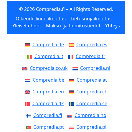
© 2026 Compredia.fi – All Rights Reserved.
Oikeudellinen ilmoitus
Tietosuojailmoitus
Yleiset ehdot
Maksu- ja toimitustiedot
Yhteys
Compredia.de
Compredia.es
Compredia.it
Compredia.fr
Compredia.co.uk
Compredia.nl
Compredia.be
Compredia.at
Compredia.eu
Compredia.ch
Compredia.dk
Compredia.se
Compredia.fi
Compredia.no
Compredia.pt
Compredia.pl