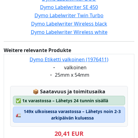
Dymo Labelwriter SE 450
Dymo Labelwriter Twin Turbo
Dymo Labelwriter Wireless black
Dymo Labelwriter Wireless white
Weitere relevante Produkte
Dymo Etiketti valkoinen (1976411)
Eigenschaft:
valkoinen
Eigenschaft:
25mm x 54mm
Lagerstatus:
📦
Saatavuus ja toimitusaika
✅
1x varastossa – Lähetys 24 tunnin sisällä
149x ulkoisessa varastossa – Lähetys noin 2-3
🚛
arkipäivän kuluessa
20,41 EUR