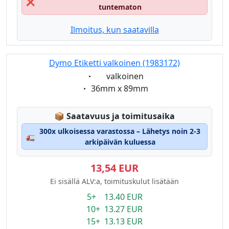
❌
tuntematon
Ilmoitus, kun saatavilla
Dymo Etiketti valkoinen (1983172)
Eigenschaft:
valkoinen
Eigenschaft:
36mm x 89mm
Lagerstatus:
📦
Saatavuus ja toimitusaika
300x ulkoisessa varastossa – Lähetys noin 2-3
🚛
arkipäivän kuluessa
13,54 EUR
Ei sisällä ALV:a, toimituskulut lisätään
5+ 13.40 EUR
10+ 13.27 EUR
15+ 13.13 EUR