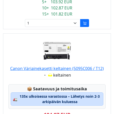
5+ 103.92 EUR
10+ 102.87 EUR
15+ 101.82 EUR
Canon Väriainekasetti keltainen (5095C006 / T12)
Eigenschaft:
keltainen
Lagerstatus:
📦
Saatavuus ja toimitusaika
135x ulkoisessa varastossa – Lähetys noin 2-3
🚛
arkipäivän kuluessa