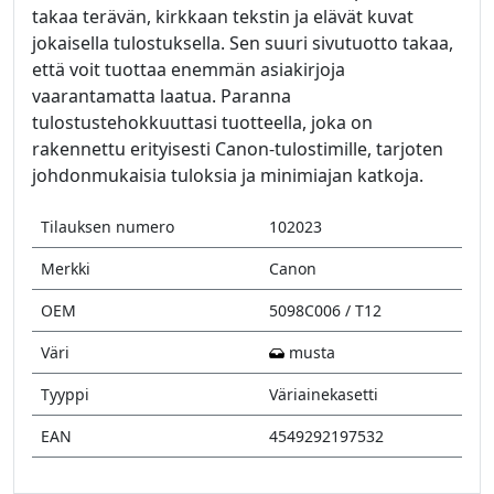
takaa terävän, kirkkaan tekstin ja elävät kuvat
jokaisella tulostuksella. Sen suuri sivutuotto takaa,
että voit tuottaa enemmän asiakirjoja
vaarantamatta laatua. Paranna
tulostustehokkuuttasi tuotteella, joka on
rakennettu erityisesti Canon-tulostimille, tarjoten
johdonmukaisia tuloksia ja minimiajan katkoja.
Tilauksen numero
102023
Merkki
Canon
OEM
5098C006 / T12
Väri
musta
Tyyppi
Väriainekasetti
EAN
4549292197532