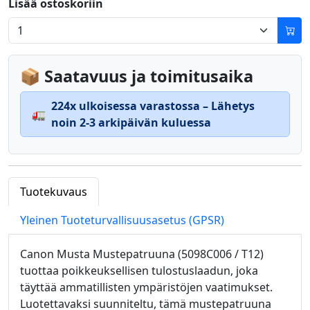
Lisää ostoskoriin
📦 Saatavuus ja toimitusaika
224x ulkoisessa varastossa – Lähetys
🚛
noin 2-3 arkipäivän kuluessa
Tuotekuvaus
Yleinen Tuoteturvallisuusasetus (GPSR)
Canon Musta Mustepatruuna (5098C006 / T12)
tuottaa poikkeuksellisen tulostuslaadun, joka
täyttää ammatillisten ympäristöjen vaatimukset.
Luotettavaksi suunniteltu, tämä mustepatruuna