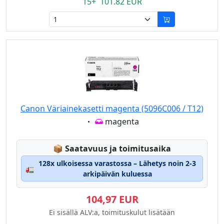
15+ 101.82 EUR
Canon Väriainekasetti magenta (5096C006 / T12)
Eigenschaft:
magenta
Lagerstatus:
📦
Saatavuus ja toimitusaika
128x ulkoisessa varastossa – Lähetys noin 2-3
🚛
arkipäivän kuluessa
104,97 EUR
Ei sisällä ALV:a, toimituskulut lisätään