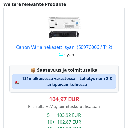
Weitere relevante Produkte
Canon Väriainekasetti syani (5097C006 / T12)
Eigenschaft:
syani
Lagerstatus:
📦
Saatavuus ja toimitusaika
131x ulkoisessa varastossa – Lähetys noin 2-3
🚛
arkipäivän kuluessa
104,97 EUR
Ei sisällä ALV:a, toimituskulut lisätään
5+ 103.92 EUR
10+ 102.87 EUR