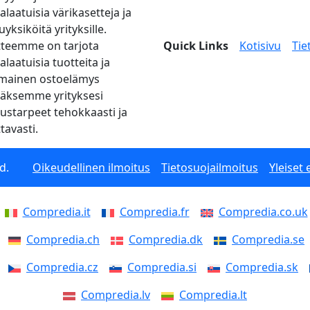
alaatuisia värikasetteja ja
yksiköitä yrityksille.
tteemme on tarjota
Quick Links
Kotisivu
Tie
laatuisia tuotteita ja
mainen ostoelämys
ääksemme yrityksesi
tustarpeet tehokkaasti ja
tavasti.
d.
Oikeudellinen ilmoitus
Tietosuojailmoitus
Yleiset
Compredia.it
Compredia.fr
Compredia.co.uk
Compredia.ch
Compredia.dk
Compredia.se
Compredia.cz
Compredia.si
Compredia.sk
Compredia.lv
Compredia.lt