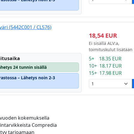
äri (5442C001 / CL576)
18,54 EUR
Ei sisällä ALV:a,
toimituskulut lisätään
itusaika
5+ 18.35 EUR
10+ 18.17 EUR
hetys 24 tunnin sisällä
15+ 17.98 EUR
rastossa – Lähetys noin 2-3
0 vuoden kokemuksella
tintarvikkeista Compredia
ttyy tarjoamaan