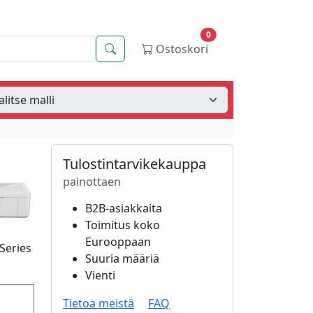
0
Haku
Ostoskori
Tulostintarvikekauppa
painottaen
B2B-asiakkaita
Toimitus koko
Eurooppaan
Series
Suuria määriä
Vienti
Tietoa meistä
FAQ