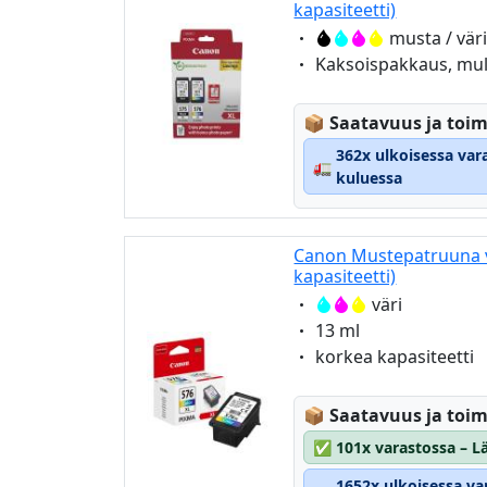
kapasiteetti)
Eigenschaft:
musta / vär
Eigenschaft:
Kaksoispakkaus, mult
Lagerstatus:
📦
Saatavuus ja toim
362x ulkoisessa var
🚛
kuluessa
Canon Mustepatruuna v
kapasiteetti)
Eigenschaft:
väri
Eigenschaft:
13 ml
Eigenschaft:
korkea kapasiteetti
Lagerstatus:
📦
Saatavuus ja toim
✅
101x varastossa – Lä
1652x ulkoisessa va