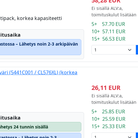
58,28 EUR
Ei sisällä ALV:a,
i
toimituskulut lisätään
ipack, korkea kapasiteetti
5+ 57.70 EUR
10+ 57.11 EUR
itusaika
15+ 56.53 EUR
astossa – Lähetys noin 2-3 arkipäivän
äri (5441C001 / CL576XL) (korkea
26,11 EUR
Ei sisällä ALV:a,
toimituskulut lisätään
5+ 25.85 EUR
itusaika
10+ 25.59 EUR
15+ 25.33 EUR
hetys 24 tunnin sisällä
rastossa – Lähetys noin 2-3