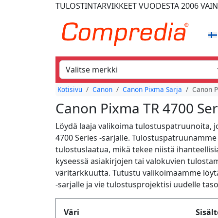
TULOSTINTARVIKKEET
VUODESTA 2006
VAIN
Kotisivu
Canon
Canon Pixma Sarja
Canon P
Canon Pixma TR 4700 Ser
Löydä laaja valikoima tulostuspatruunoita, j
4700 Series -sarjalle. Tulostuspatruunamme
tulostuslaatua, mikä tekee niistä ihanteellisia
kyseessä asiakirjojen tai valokuvien tulosta
väritarkkuutta. Tutustu valikoimaamme löyt
-sarjalle ja vie tulostusprojektisi uudelle tas
Produktfilter
Väri
Sisäl