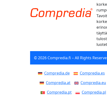
korke
rumpu
Tavoi
korkea
erino
täytt
tulos
luotet
© 2026 Compredia.fi – All Rights Reserve
Compredia.de
Compredia.es
Compredia.at
Compredia.eu
Compredia.pt
Compredia.pl