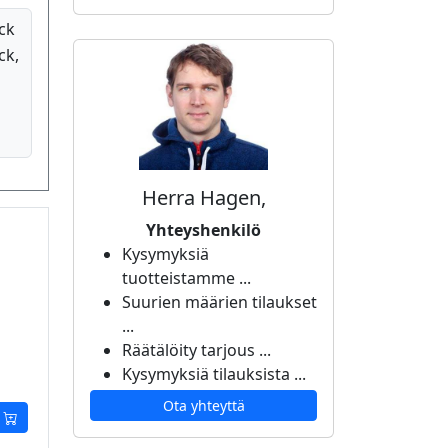
ck
ck,
Herra Hagen,
Yhteyshenkilö
Kysymyksiä
tuotteistamme ...
Suurien määrien tilaukset
...
Räätälöity tarjous ...
Kysymyksiä tilauksista ...
Ota yhteyttä