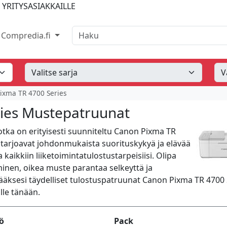
 YRITYSASIAKKAILLE
Haku
Compredia.fi
ixma TR 4700 Series
ies Mustepatruunat
otka on erityisesti suunniteltu Canon Pixma TR
 tarjoavat johdonmukaista suorituskykyä ja elävää
 kaikkiin liiketoimintatulostustarpeisiisi. Olipa
minen, oikea muste parantaa selkeyttä ja
ääksesi täydelliset tulostuspatruunat Canon Pixma TR 4700 
olle tänään.
tö
Pack