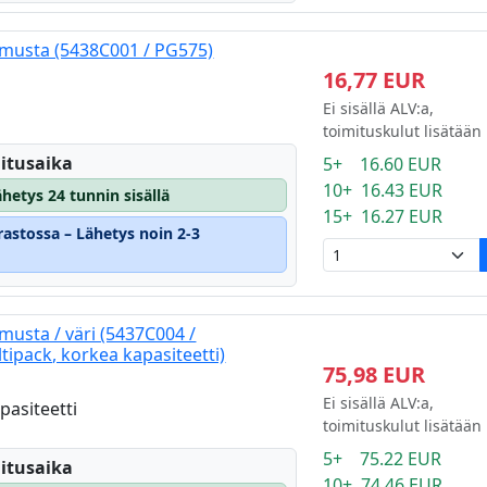
musta (5438C001 / PG575)
16,77 EUR
Ei sisällä ALV:a,
toimituskulut lisätään
itusaika
5+ 16.60 EUR
10+ 16.43 EUR
hetys 24 tunnin sisällä
15+ 16.27 EUR
rastossa – Lähetys noin 2-3
usta / väri (5437C004 /
ipack, korkea kapasiteetti)
75,98 EUR
i
Ei sisällä ALV:a,
pasiteetti
toimituskulut lisätään
5+ 75.22 EUR
itusaika
10+ 74.46 EUR