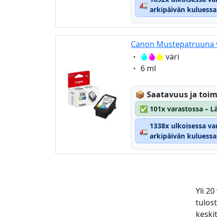
🚛
arkipäivän kuluessa
Canon Mustepatruuna v
Eigenschaft:
väri
Eigenschaft:
6 ml
Lagerstatus:
📦
Saatavuus ja toim
✅
101x varastossa – Lä
1338x ulkoisessa va
🚛
arkipäivän kuluessa
Yli 2
tulos
keski