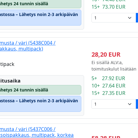
hetys 24 tunnin sisällä
15+ 73.70 EUR
astossa – Lähetys noin 2-3 arkipäivän
usta / väri (5438C004 /
akkaus, multipack)
28,20 EUR
i
Ei sisällä ALV:a,
tipack
toimituskulut lisätään
5+ 27.92 EUR
itusaika
10+ 27.64 EUR
hetys 24 tunnin sisällä
15+ 27.35 EUR
astossa – Lähetys noin 2-3 arkipäivän
usta / väri (5437C006 /
soispakkaus, multipack, korkea