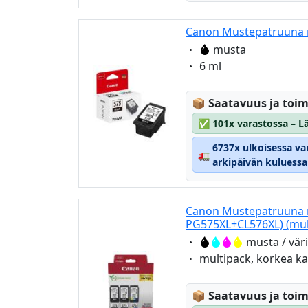
Canon Mustepatruuna 
Eigenschaft:
musta
Eigenschaft:
6 ml
Lagerstatus:
📦
Saatavuus ja toim
✅
101x varastossa – Lä
6737x ulkoisessa va
🚛
arkipäivän kuluessa
Canon Mustepatruuna m
PG575XL+CL576XL) (mult
Eigenschaft:
musta / vär
Eigenschaft:
multipack, korkea ka
Lagerstatus:
📦
Saatavuus ja toim