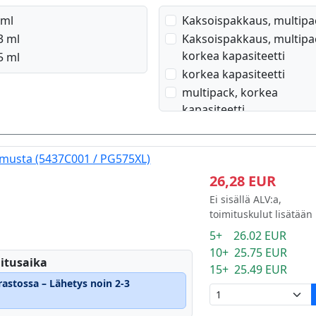
 ml
Kaksoispakkaus, multipa
3 ml
Kaksoispakkaus, multipa
korkea kapasiteetti
5 ml
korkea kapasiteetti
multipack, korkea
kapasiteetti
musta (5437C001 / PG575XL)
26,28 EUR
Ei sisällä ALV:a,
toimituskulut lisätään
5+ 26.02 EUR
10+ 25.75 EUR
itusaika
15+ 25.49 EUR
rastossa – Lähetys noin 2-3