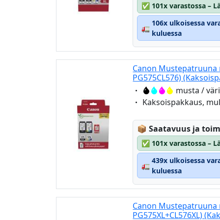
✅
101x varastossa – Lä
106x ulkoisessa var
🚛
kuluessa
Canon Mustepatruuna m
PG575CL576) (Kaksoisp
Eigenschaft:
musta / vär
Eigenschaft:
Kaksoispakkaus, mul
Lagerstatus:
📦
Saatavuus ja toim
✅
101x varastossa – Lä
439x ulkoisessa var
🚛
kuluessa
Canon Mustepatruuna m
PG575XL+CL576XL) (Kak