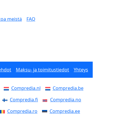
toa meistä
FAQ
 ehdot
Maksu- ja toimitustiedot
Yhteys
Compredia.nl
Compredia.be
Compredia.fi
Compredia.no
Compredia.ro
Compredia.ee