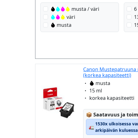
musta / väri
6
väri
1
musta
1
Canon Mustepatruuna 
(korkea kapasiteetti)
Eigenschaft:
musta
Eigenschaft:
15 ml
Eigenschaft:
korkea kapasiteetti
Lagerstatus:
📦
Saatavuus ja toim
1530x ulkoisessa va
🚛
arkipäivän kuluessa