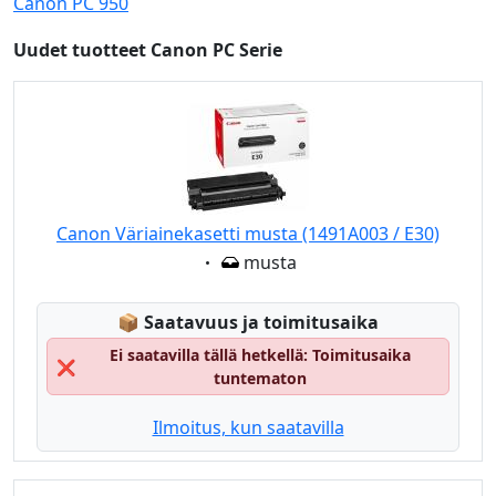
Canon PC 950
Uudet tuotteet Canon PC Serie
Canon Väriainekasetti musta (1491A003 / E30)
Eigenschaft:
musta
Lagerstatus:
📦
Saatavuus ja toimitusaika
Ei saatavilla tällä hetkellä: Toimitusaika
❌
tuntematon
Ilmoitus, kun saatavilla