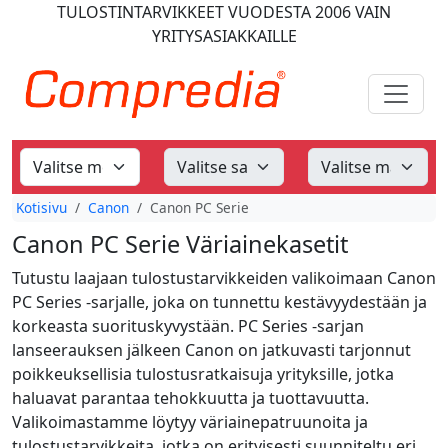
TULOSTINTARVIKKEET
VUODESTA 2006
VAIN
YRITYSASIAKKAILLE
Kotisivu
Canon
Canon PC Serie
Canon PC Serie Väriainekasetit
Tutustu laajaan tulostustarvikkeiden valikoimaan Canon
PC Series -sarjalle, joka on tunnettu kestävyydestään ja
korkeasta suorituskyvystään. PC Series -sarjan
lanseerauksen jälkeen Canon on jatkuvasti tarjonnut
poikkeuksellisia tulostusratkaisuja yrityksille, jotka
haluavat parantaa tehokkuutta ja tuottavuutta.
Valikoimastamme löytyy väriainepatruunoita ja
tulostustarvikkeita, jotka on erityisesti suunniteltu eri