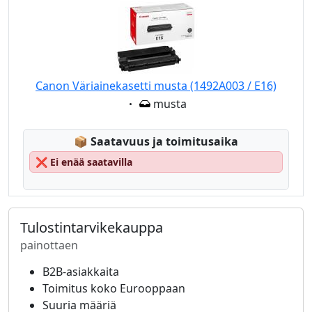
Canon Väriainekasetti musta (1492A003 / E16)
Eigenschaft:
musta
Lagerstatus:
📦
Saatavuus ja toimitusaika
❌
Ei enää saatavilla
Tulostintarvikekauppa
painottaen
B2B-asiakkaita
Toimitus koko Eurooppaan
Suuria määriä