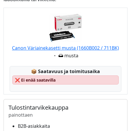
Canon Väriainekasetti musta (1660B002 / 711BK)
Eigenschaft:
musta
Lagerstatus:
📦
Saatavuus ja toimitusaika
❌
Ei enää saatavilla
Tulostintarvikekauppa
painottaen
B2B-asiakkaita