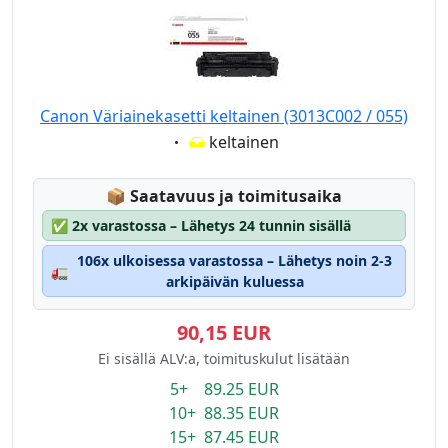
Canon Väriainekasetti keltainen (3013C002 / 055)
Eigenschaft:
keltainen
Lagerstatus:
📦
Saatavuus ja toimitusaika
✅
2x varastossa – Lähetys 24 tunnin sisällä
106x ulkoisessa varastossa – Lähetys noin 2-3
🚛
arkipäivän kuluessa
90,15 EUR
Ei sisällä ALV:a, toimituskulut lisätään
5+ 89.25 EUR
10+ 88.35 EUR
15+ 87.45 EUR