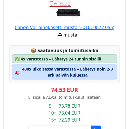
Canon Väriainekasetti musta (3016C002 / 055)
Eigenschaft:
musta
Lagerstatus:
📦
Saatavuus ja toimitusaika
✅
4x varastossa – Lähetys 24 tunnin sisällä
400x ulkoisessa varastossa – Lähetys noin 2-3
🚛
arkipäivän kuluessa
74,53 EUR
Ei sisällä ALV:a, toimituskulut lisätään
5+ 73.78 EUR
10+ 73.04 EUR
15+ 72.29 EUR