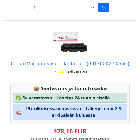
Canon Väriainekasetti keltainen (3017C002 / 055H)
Eigenschaft:
keltainen
Lagerstatus:
📦
Saatavuus ja toimitusaika
✅
5x varastossa – Lähetys 24 tunnin sisällä
15x ulkoisessa varastossa – Lähetys noin 2-3
🚛
arkipäivän kuluessa
178,16 EUR
Ei sisällä ALV:a, toimituskulut lisätään