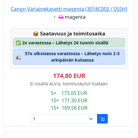
Canon Väriainekasetti magenta (3018C002 / 055H)
Eigenschaft:
magenta
Lagerstatus:
📦
Saatavuus ja toimitusaika
✅
2x varastossa – Lähetys 24 tunnin sisällä
57x ulkoisessa varastossa – Lähetys noin 2-3
🚛
arkipäivän kuluessa
174,80 EUR
Ei sisällä ALV:a, toimituskulut lisätään
5+ 173.05 EUR
10+ 171.30 EUR
15+ 169.56 EUR