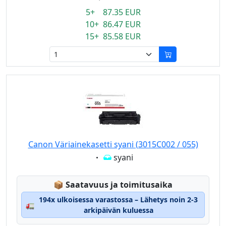
5+ 87.35 EUR
10+ 86.47 EUR
15+ 85.58 EUR
Canon Väriainekasetti syani (3015C002 / 055)
Eigenschaft:
syani
Lagerstatus:
📦
Saatavuus ja toimitusaika
194x ulkoisessa varastossa – Lähetys noin 2-3
🚛
arkipäivän kuluessa