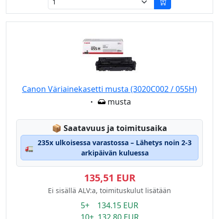
Canon Väriainekasetti musta (3020C002 / 055H)
Eigenschaft:
musta
Lagerstatus:
📦
Saatavuus ja toimitusaika
235x ulkoisessa varastossa – Lähetys noin 2-3
🚛
arkipäivän kuluessa
135,51 EUR
Ei sisällä ALV:a, toimituskulut lisätään
5+ 134.15 EUR
10+ 132.80 EUR