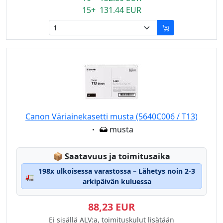
15+ 131.44 EUR
Canon Väriainekasetti musta (5640C006 / T13)
Eigenschaft:
musta
Lagerstatus:
📦
Saatavuus ja toimitusaika
198x ulkoisessa varastossa – Lähetys noin 2-3
🚛
arkipäivän kuluessa
88,23 EUR
Ei sisällä ALV:a, toimituskulut lisätään