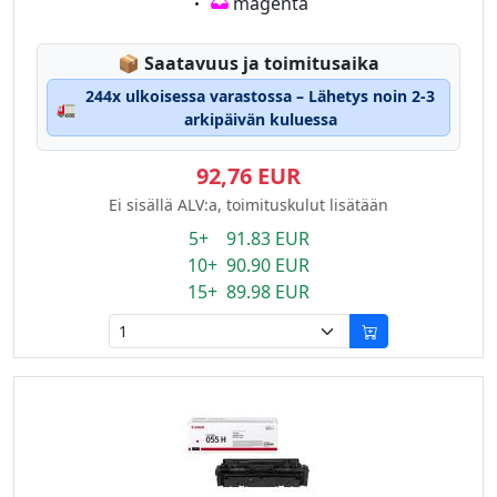
Eigenschaft:
magenta
Lagerstatus:
📦
Saatavuus ja toimitusaika
244x ulkoisessa varastossa – Lähetys noin 2-3
🚛
arkipäivän kuluessa
92,76 EUR
Ei sisällä ALV:a, toimituskulut lisätään
5+ 91.83 EUR
10+ 90.90 EUR
15+ 89.98 EUR