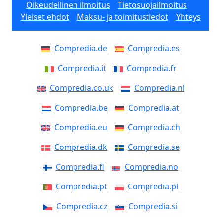
Oikeudellinen ilmoitus
Tietosuojailmoitus
Yleiset ehdot
Maksu- ja toimitustiedot
Yhteys
Compredia.de
Compredia.es
Compredia.it
Compredia.fr
Compredia.co.uk
Compredia.nl
Compredia.be
Compredia.at
Compredia.eu
Compredia.ch
Compredia.dk
Compredia.se
Compredia.fi
Compredia.no
Compredia.pt
Compredia.pl
Compredia.cz
Compredia.si