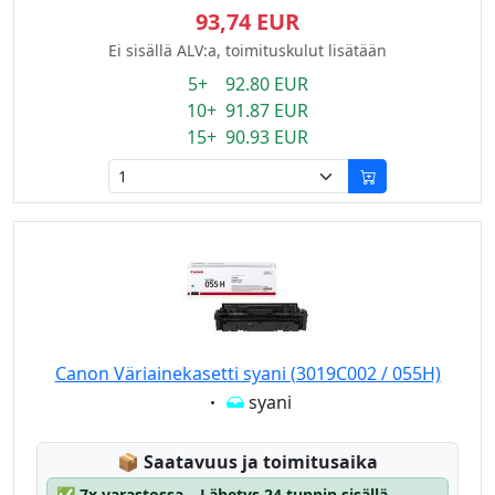
93,74 EUR
Ei sisällä ALV:a, toimituskulut lisätään
5+ 92.80 EUR
10+ 91.87 EUR
15+ 90.93 EUR
Canon Väriainekasetti syani (3019C002 / 055H)
Eigenschaft:
syani
Lagerstatus:
📦
Saatavuus ja toimitusaika
✅
7x varastossa – Lähetys 24 tunnin sisällä