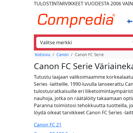
TULOSTINTARVIKKEET
VUODESTA 2006
VAIN
Kotisivu
Canon
Canon FC Serie
Canon FC Serie Väriaineka
Tutustu laajaan valikoimaamme korkealaatuisi
Series -laitteille. 1990-luvulla lanseerattu C
tulostusratkaisuille eri liiketoimintaympäri
nauhoja, jotka on räätälöity takaamaan optim
Paranna toimistosi tehokkuutta tuotteilla, jo
löydä oikeat tarvikkeet Canon FC Series -laitt
Canon FC 21