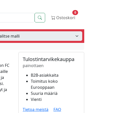
0
Haku
Ostoskori
Tulostintarvikekauppa
on FC
painottaen
aille
B2B-asiakkaita
 ja
Toimitus koko
si.
Eurooppaan
t ja
Suuria määriä
Vienti
Tietoa meistä
FAQ