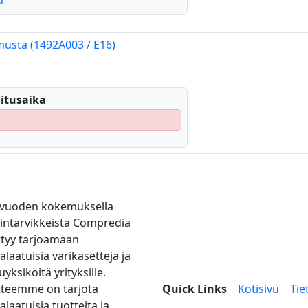
a
musta (1492A003 / E16)
itusaika
0 vuoden kokemuksella
tintarvikkeista Compredia
ttyy tarjoamaan
alaatuisia värikasetteja ja
yksiköitä yrityksille.
tteemme on tarjota
Quick Links
Kotisivu
Tie
laatuisia tuotteita ja