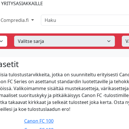
 YRITYSASIAKKAILLE
Haku
Compredia.fi
setit
a tulostustarvikkeita, jotka on suunniteltu erityisesti Can
anon FC Series on asettanut standardin luotettaville ja tehokk
stöissä. Valikoimamme sisältää mustekasetteja, värikasetteja
aaliset suorituskyky ja pitkäikäisyys Canon FC -tulostimille
tka takaavat kirkkaat ja selkeät tulosteet joka kerta. Osta ny
eillesi ja koe tulostuslaadun ero!
Canon FC 100