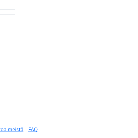
toa meistä
FAQ