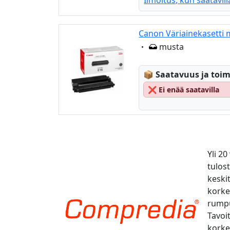
Ilmoitus, kun saatavill
Canon Väriainekasetti 
Eigenschaft:
musta
Lagerstatus:
📦
Saatavuus ja toim
❌
Ei enää saatavilla
Yli 2
tulos
keski
korke
rumpu
Tavoi
korkea