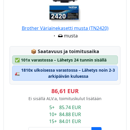
Brother Väriainekasetti musta (TN2420)
Eigenschaft:
musta
Lagerstatus:
📦
Saatavuus ja toimitusaika
✅
101x varastossa – Lähetys 24 tunnin sisällä
1810x ulkoisessa varastossa – Lähetys noin 2-3
🚛
arkipäivän kuluessa
86,61 EUR
Ei sisällä ALV:a, toimituskulut lisätään
5+ 85.74 EUR
10+ 84.88 EUR
15+ 84.01 EUR