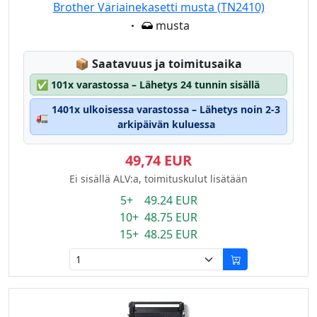
Brother Väriainekasetti musta (TN2410)
Eigenschaft:
musta
Lagerstatus:
📦
Saatavuus ja toimitusaika
✅
101x varastossa – Lähetys 24 tunnin sisällä
1401x ulkoisessa varastossa – Lähetys noin 2-3
🚛
arkipäivän kuluessa
49,74 EUR
Ei sisällä ALV:a, toimituskulut lisätään
5+ 49.24 EUR
10+ 48.75 EUR
15+ 48.25 EUR