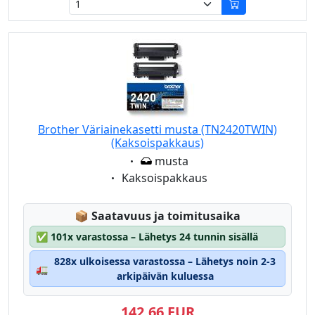
Brother Väriainekasetti musta (TN2420TWIN)
(Kaksoispakkaus)
Eigenschaft:
musta
Eigenschaft:
Kaksoispakkaus
Lagerstatus:
📦
Saatavuus ja toimitusaika
✅
101x varastossa – Lähetys 24 tunnin sisällä
828x ulkoisessa varastossa – Lähetys noin 2-3
🚛
arkipäivän kuluessa
142,66 EUR