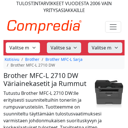
TULOSTINTARVIKKEET
VUODESTA 2006
VAIN
YRITYSASIAKKAILLE
Kotisivu
Brother
Brother MFC-L Sarja
Brother MFC-L 2710 DW
Brother MFC-L 2710 DW
Väriainekasetit ja Rummut
Tutustu Brother MFC-L 2710 DW:lle
erityisesti suunniteltuihin toneriin ja
rumpuvarusteisiin. Tuotteemme on
suunniteltu täyttämään tulostusvaatimuksesi
varmistaen johdonmukaisen suorituskyvyn ja
korkealaatuiset tulosteet. Tarvitsetpa sitten