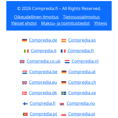
© 2026 Compredia.fi – All Rights Reserved.
Oikeudellinen ilmoitus
Tietosuojailmoitus
Yleiset ehdot
Maksu- ja toimitustiedot
Yhteys
Compredia.de
Compredia.es
Compredia.it
Compredia.fr
Compredia.co.uk
Compredia.nl
Compredia.be
Compredia.at
Compredia.eu
Compredia.ch
Compredia.dk
Compredia.se
Compredia.fi
Compredia.no
Compredia.pt
Compredia.pl