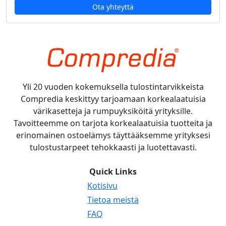
Ota yhteyttä
Yli 20 vuoden kokemuksella tulostintarvikkeista
Compredia keskittyy tarjoamaan korkealaatuisia
värikasetteja ja rumpuyksiköitä yrityksille.
Tavoitteemme on tarjota korkealaatuisia tuotteita ja
erinomainen ostoelämys täyttääksemme yrityksesi
tulostustarpeet tehokkaasti ja luotettavasti.
Quick Links
Kotisivu
Tietoa meistä
FAQ