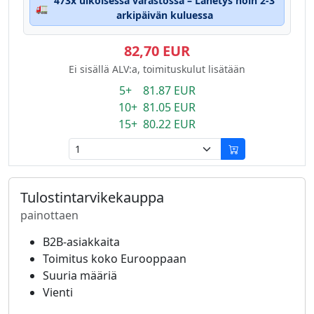
473x ulkoisessa varastossa – Lähetys noin 2-3
🚛
arkipäivän kuluessa
82,70 EUR
Ei sisällä ALV:a, toimituskulut lisätään
5+ 81.87 EUR
10+ 81.05 EUR
15+ 80.22 EUR
Tulostintarvikekauppa
painottaen
B2B-asiakkaita
Toimitus koko Eurooppaan
Suuria määriä
Vienti