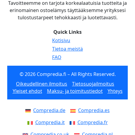
Tavoitteemme on tarjota korkealaatuisia tuotteita ja
erinomainen ostoelämys täyttääksemme yrityksesi
tulostustarpeet tehokkaasti ja luotettavasti.
Quick Links
Kotisivu
Tietoa meistä
FAQ
© 2026 Compredia.fi – All Rights Reserved.
Oikeudellinen ilmoitus
Tietosuojailmoitus
Yleiset ehdot
Maksu- ja toimitustiedot
Yhteys
Compredia.de
Compredia.es
Compredia.it
Compredia.fr
Compredia.co.uk
Compredia.nl