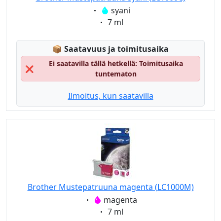
Eigenschaft:
syani
Eigenschaft:
7 ml
Lagerstatus:
📦
Saatavuus ja toimitusaika
Ei saatavilla tällä hetkellä: Toimitusaika
❌
tuntematon
Ilmoitus, kun saatavilla
Brother Mustepatruuna magenta (LC1000M)
Eigenschaft:
magenta
Eigenschaft:
7 ml