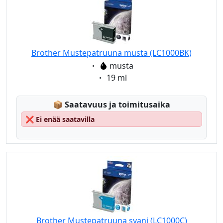
Brother Mustepatruuna musta (LC1000BK)
Eigenschaft:
musta
Eigenschaft:
19 ml
Lagerstatus:
📦
Saatavuus ja toimitusaika
❌
Ei enää saatavilla
Brother Mustepatruuna syani (LC1000C)