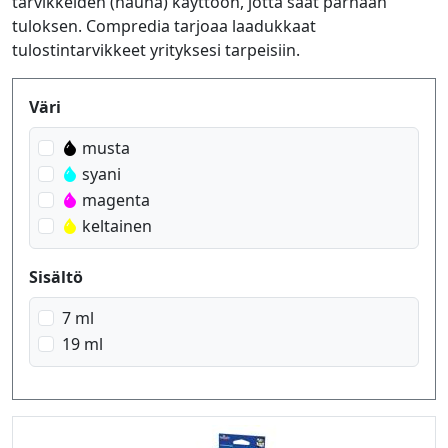
tarvikkeiden (nauha) käyttöön, jotta saat parhaan
tuloksen. Compredia tarjoaa laadukkaat
tulostintarvikkeet yrityksesi tarpeisiin.
Produktfilter
Väri
musta
syani
magenta
keltainen
Sisältö
7 ml
19 ml