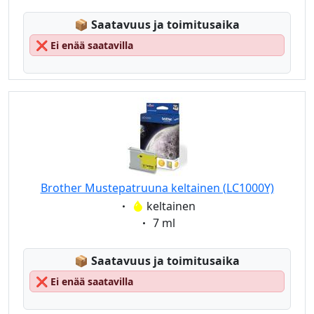
Lagerstatus:
📦
Saatavuus ja toimitusaika
❌
Ei enää saatavilla
Brother Mustepatruuna keltainen (LC1000Y)
Eigenschaft:
keltainen
Eigenschaft:
7 ml
Lagerstatus:
📦
Saatavuus ja toimitusaika
❌
Ei enää saatavilla